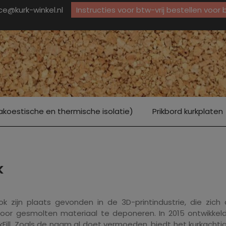
ice@kurk-winkel.nl
Instructies voor btw-vrij bestellen voor
akoestische en thermische isolatie)
Prikbord kurkplaten
k
k zijn plaats gevonden in de 3D-printindustrie, die zich a
door gesmolten materiaal te deponeren. In 2015 ontwikkel
ill. Zoals de naam al doet vermoeden, biedt het kurkachtig