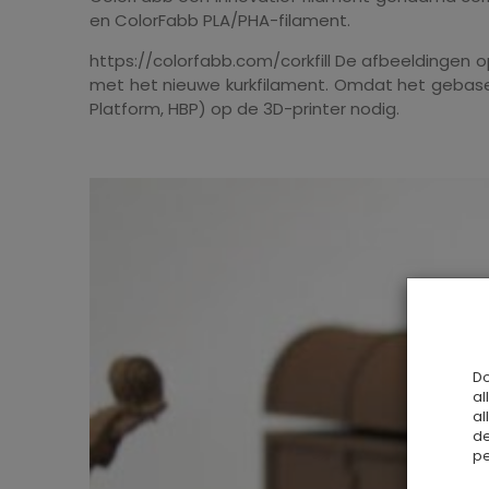
en ColorFabb PLA/PHA-filament.
https://colorfabb.com/corkfill De afbeeldingen 
met het nieuwe kurkfilament. Omdat het gebasee
Platform, HBP) ​​op de 3D-printer nodig.
Do
al
al
de
pe