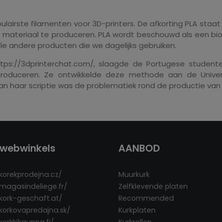
lairste filamenten voor 3D-printers. De afkorting PLA staat 
it materiaal te produceren. PLA wordt beschouwd als een bi
ele andere producten die we dagelijks gebruiken.
ttps://3dprinterchat.com/, slaagde de Portugese studente
produceren. Ze ontwikkelde deze methode aan de Univer
 haar scriptie was de problematiek rond de productie van k
webwinkels
AANBOD
/korekprodejna.cz/
Muurkurk
/magasindeliege.fr/
Zelfklevende platen
/kork-geschaft.at/
Recommended
/korkovapredajna.sk/
Kurkplaten
korkkikauppa.fi/
Kurkrollen