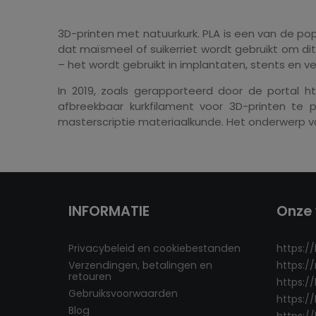
3D-printen met natuurkurk. PLA is een van de popu
dat maïsmeel of suikerriet wordt gebruikt om d
– het wordt gebruikt in implantaten, stents en v
In 2019, zoals gerapporteerd door de portal h
afbreekbaar kurkfilament voor 3D-printen te 
masterscriptie materiaalkunde. Het onderwerp van
INFORMATIE
Onze 
Privacybeleid en cookiebestanden
https:/
Verzendingen, betalingen en
https:/
retouren
https:/
Gebruiksvoorwaarden
https:/
Blog
https://