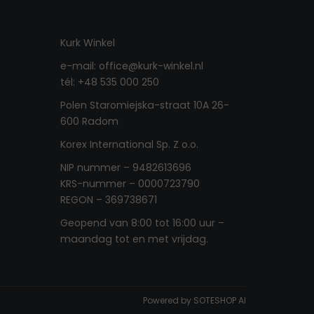
Kurk Winkel
e-mail: office@kurk-winkel.nl
tél: +48 535 000 250
Polen Staromiejska-straat 10A 26-
600 Radom
Korex International Sp. Z o.o.
NIP nummer – 9482613696
KRS-nummer – 0000723790
REGON – 369738671
Geopend van 8:00 tot 16:00 uur –
maandag tot en met vrijdag
.
Powered by
SOTESHOP AI