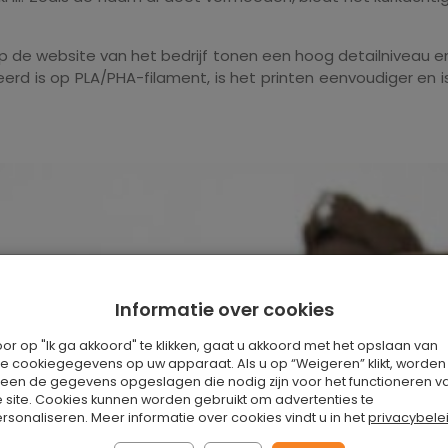
op de website van het bedrijf tonen een hoog detailniveau e
rd is op PLA/PHA-filament, is het printen eenvoudiger en
Informatie over cookies
or op "Ik ga akkoord" te klikken, gaat u akkoord met het opslaan van
le cookiegegevens op uw apparaat. Als u op “Weigeren” klikt, worden
leen de gegevens opgeslagen die nodig zijn voor het functioneren v
 site. Cookies kunnen worden gebruikt om advertenties te
rsonaliseren. Meer informatie over cookies vindt u in het
privacybele