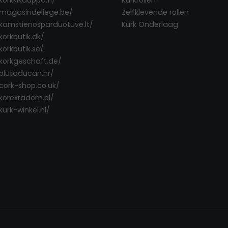
/magasindeliege.be/
Zelfklevende rollen
/kamstienosparduotuve.lt/
Kurk Onderlaag
korkbutik.dk/
korkbutik.se/
/korkgeschaft.de/
/plutaducan.hr/
/cork-shop.co.uk/
/korexradom.pl/
kurk-winkel.nl/