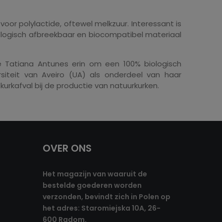
voor polylactide, oftewel melkzuur. Interessant is
ologisch afbreekbaar en biocompatibel materiaal
 Tatiana Antunes erin om een ​​100% biologisch
siteit van Aveiro (UA) als onderdeel van haar
urkafval bij de productie van natuurkurken.
OVER ONS
Het magazijn van waaruit de
bestelde goederen worden
verzonden, bevindt zich in Polen op
het adres: Staromiejska 10A, 26-
600 Radom.