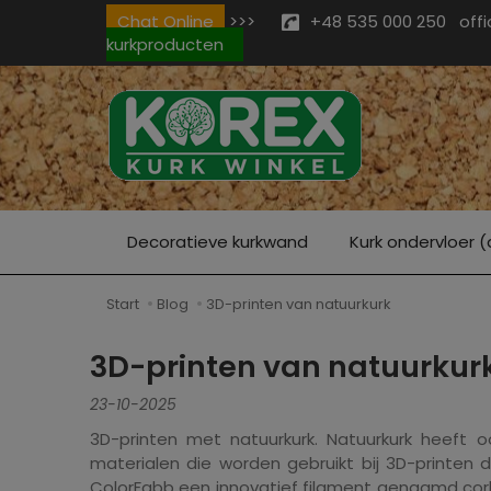
Chat Online
>>>
+48 535 000 250
off
kurkproducten
Decoratieve kurkwand
Kurk ondervloer (
Start
Blog
3D-printen van natuurkurk
3D-printen van natuurkur
23-10-2025
3D-printen met natuurkurk. Natuurkurk heeft oo
materialen die worden gebruikt bij 3D-printen 
ColorFabb een innovatief filament genaamd corkF