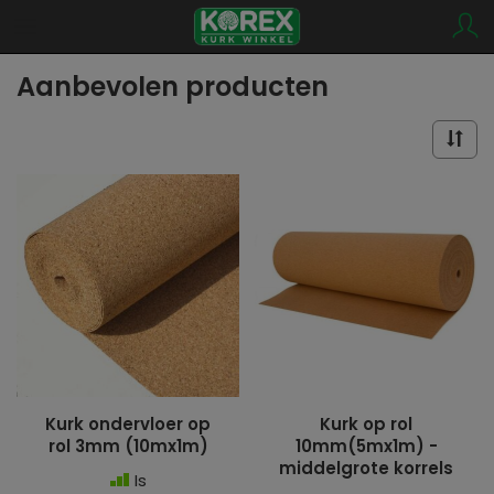
Aanbevolen producten
Kurk ondervloer op
Kurk op rol
rol 3mm (10mx1m)
10mm(5mx1m) -
middelgrote korrels
Is