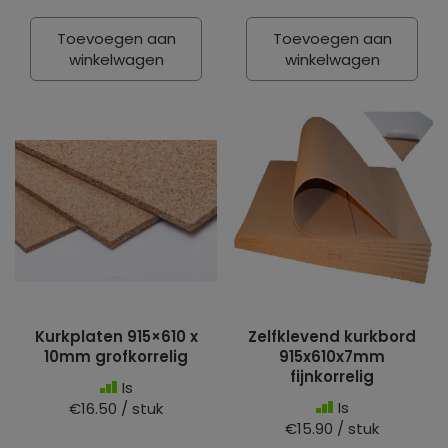
Toevoegen aan
Toevoegen aan
winkelwagen
winkelwagen
Kurkplaten 915×610 x
Zelfklevend kurkbord
10mm grofkorrelig
915x610x7mm
fijnkorrelig
Is
Is
€16.50 / stuk
€15.90 / stuk