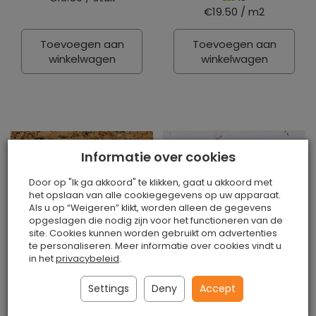
€19.50 / m2
Toevoegen aan
Toevoegen aan
winkelwagen
winkelwagen
Informatie over cookies
Door op "Ik ga akkoord" te klikken, gaat u akkoord met
het opslaan van alle cookiegegevens op uw apparaat.
Als u op “Weigeren” klikt, worden alleen de gegevens
opgeslagen die nodig zijn voor het functioneren van de
site. Cookies kunnen worden gebruikt om advertenties
te personaliseren. Meer informatie over cookies vindt u
Decoratieve kurk op
Decoratieve kurk
in het
privacybeleid
.
de muur MALTA
wandbekleding
BROWN 3MM
MALTA SNOW 3mm
Settings
Deny
Accept
Is
Is