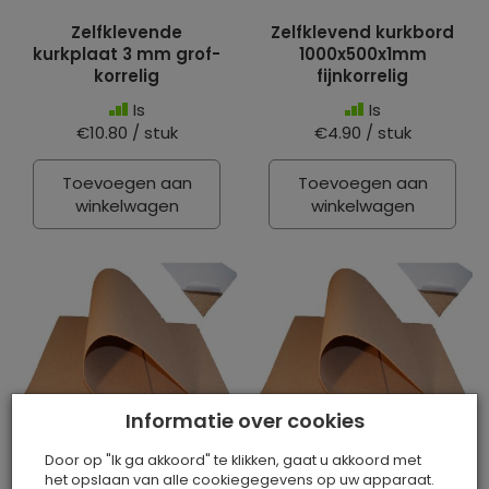
Zelfklevende
Zelfklevend kurkbord
kurkplaat 3 mm grof-
1000x500x1mm
korrelig
fijnkorrelig
Is
Is
€10.80 / stuk
€4.90 / stuk
Toevoegen aan
Toevoegen aan
winkelwagen
winkelwagen
Informatie over cookies
Door op "Ik ga akkoord" te klikken, gaat u akkoord met
het opslaan van alle cookiegegevens op uw apparaat.