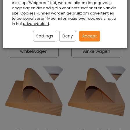
Als u op “Weigeren” klikt, worden alleen de gegevens
Zelfklevend kurkbord
Zelfklevend kurkbord
opgeslagen die nodig zijn voor het functioneren van de
915x610x2mm
915x610x5mm
site. Cookies kunnen worden gebruikt om advertenties
fijnkorrelig
fijnkorrelig
te personaliseren. Meer informatie over cookies vindt u
in het
privacybeleid
.
Is
Is
€7.80 / stuk
€13.30 / stuk
Settings
Deny
Accept
Toevoegen aan
Toevoegen aan
winkelwagen
winkelwagen