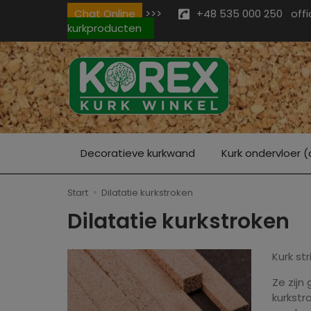
Chat Online
>>>
+48 535 000 250
off
kurkproducten
Decoratieve kurkwand
Kurk ondervloer (
Start
Dilatatie kurkstroken
Dilatatie kurkstroken
Kurk str
Ze zijn
kurkstr