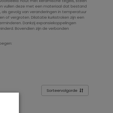
jvoorbeeld: hout met keramische tegels, steen
n vullen deze met een materiaal dat bestand
, als gevolg van veranderingen in temperatuur
n of vergroten. Dilatatie kurkstroken zijn een
erminderen. Dankzij expansiekoppelingen
rminderd. Bovendien zijn de verbonden
voegen:
Sorteervolgorde