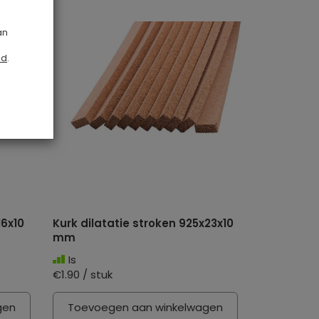
an
id
.
16x10
Kurk dilatatie stroken 925x23x10
mm
Is
€1.90 / stuk
gen
Toevoegen aan winkelwagen