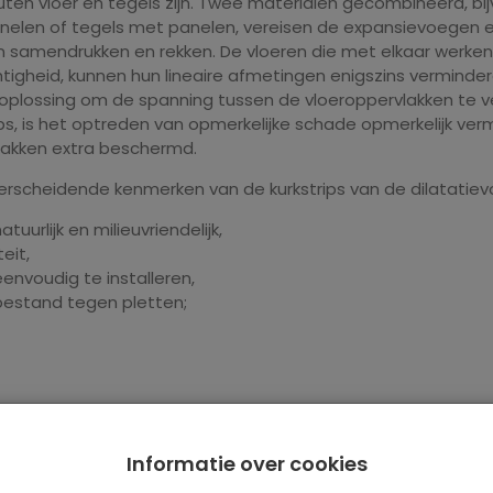
ten vloer en tegels zijn. Twee materialen gecombineerd, bi
elen of tegels met panelen, vereisen de expansievoegen e
n samendrukken en rekken. De vloeren die met elkaar werken
tigheid, kunnen hun lineaire afmetingen enigszins vermindere
plossing om de spanning tussen de vloeroppervlakken te v
ips, is het optreden van opmerkelijke schade opmerkelijk ve
lakken extra beschermd.
rscheidende kenmerken van de kurkstrips van de dilatatie
natuurlijk en milieuvriendelijk,
teit,
 eenvoudig te installeren,
 bestand tegen pletten;
Informatie over cookies