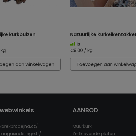
ijke kurkbuizen
Natuurlijke kurkeikentakke
Is
 kg
€9.00 / kg
oegen aan winkelwagen
Toevoegen aan winkelwa
webwinkels
AANBOD
/korekprodejna.cz/
Muurkurk
/magasindeliege.fr/
Zelfklevende platen