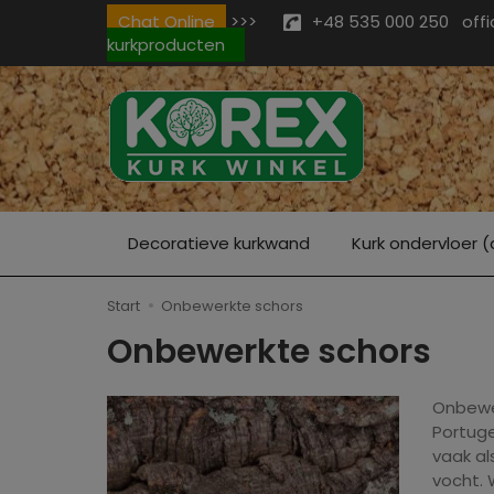
Chat Online
>>>
+48 535 000 250
off
kurkproducten
Decoratieve kurkwand
Kurk ondervloer (
Start
Onbewerkte schors
Onbewerkte schors
Onbewer
Portug
vaak al
vocht.