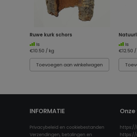
Ruwe kurk schors
Natuurl
Is
Is
€10.50 / kg
€12.50 /
Toevoegen aan winkelwagen
Toev
INFORMATIE
Onze 
Privacybeleid en cookiebestanden
https:/
Verzendingen, betalingen en
https:/