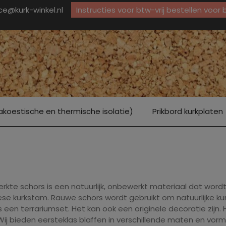
ice@kurk-winkel.nl
Instructies voor btw-vrij bestellen voor
akoestische en thermische isolatie)
Prikbord kurkplaten
kte schors is een natuurlijk, onbewerkt materiaal dat word
ese kurkstam.
Rauwe schors wordt gebruikt om natuurlijke k
s een terrariumset.
Het kan ook een originele decoratie zijn.
Wij bieden eersteklas blaffen in verschillende maten en vorm