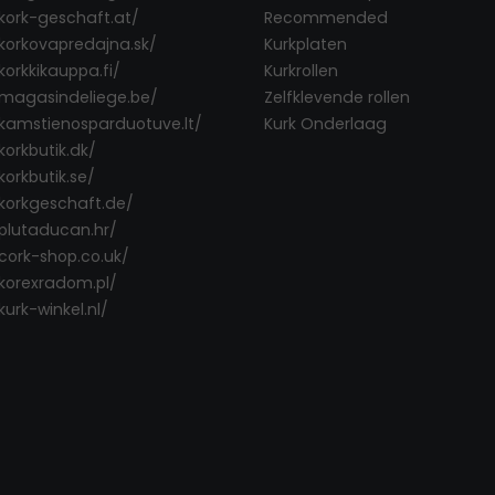
/kork-geschaft.at/
Recommended
/korkovapredajna.sk/
Kurkplaten
korkkikauppa.fi/
Kurkrollen
/magasindeliege.be/
Zelfklevende rollen
/kamstienosparduotuve.lt/
Kurk Onderlaag
korkbutik.dk/
korkbutik.se/
/korkgeschaft.de/
/plutaducan.hr/
/cork-shop.co.uk/
/korexradom.pl/
kurk-winkel.nl/