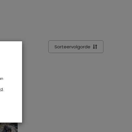
Sorteervolgorde
an
id
.