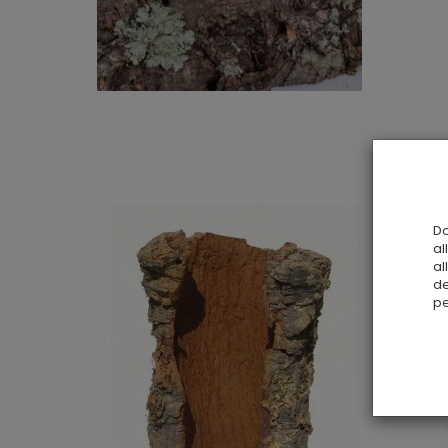
Do
al
al
de
pe