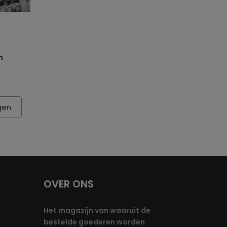
n
gen
OVER ONS
Het magazijn van waaruit de
bestelde goederen worden