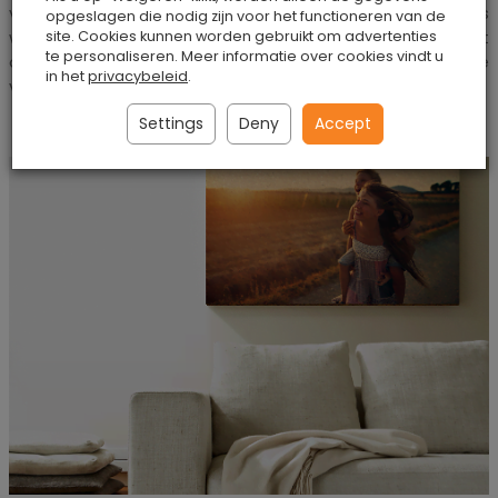
voor bier en andere dranken vindt. Dergelijke onderzetters
opgeslagen die nodig zijn voor het functioneren van de
worden ook door verschillende soorten bedrijven gebruikt
site. Cookies kunnen worden gebruikt om advertenties
te personaliseren. Meer informatie over cookies vindt u
om de naamsbekendheid onder hun klanten te
in het
privacybeleid
.
vergroten.
Settings
Deny
Accept