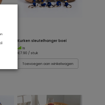
an
Kurken sleutelhanger boei
id
.
Is
€7.90 / stuk
gen
Toevoegen aan winkelwagen