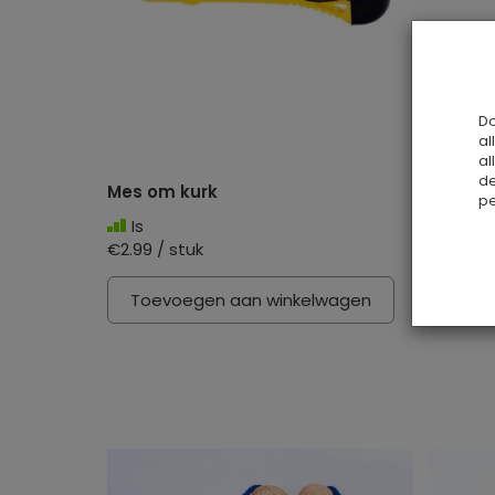
Do
al
al
de
Mes om kurk
Kurk Bi
pe
Is
Is
€2.99 / stuk
€10.80 /
Toevoegen aan winkelwagen
Toev