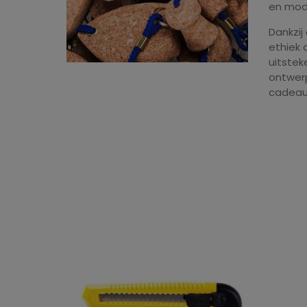
en modi
Dankzij
ethiek 
uitste
ontwerp
cadeau 