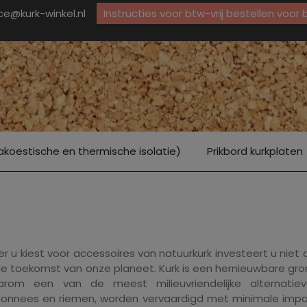
ice@kurk-winkel.nl
Instructies voor btw-vrij bestellen voor
akoestische en thermische isolatie)
Prikbord kurkplaten
 u kiest voor accessoires van natuurkurk investeert u niet 
de toekomst van onze planeet. Kurk is een hernieuwbare g
rom een ​​van de meest milieuvriendelijke alternatie
nnees en riemen, worden vervaardigd met minimale impact o