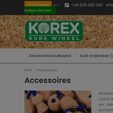
Chat Online
>>>
+48 535 000 250
off
kurkproducten
Decoratieve kurkwand
Kurk ondervloer (
Start
Accessoires
Accessoires
Wanneer
ook in 
en daa
portemo