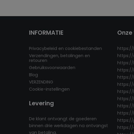
INFORMATIE
Onze 
Privacybeleid en cookiebestanden
https:/
Verzendingen, betalingen en
https:/
retouren
https:/
Gebruiksvoorwaarden
https:/
Blog
https://
VERZENDING
https:/
Cookie-instellingen
https:/
https://
Levering
https://
https:/
De klant ontvangt de goederen
https:/
binnen drie werkdagen na ontvangst
https:/
van betaling.