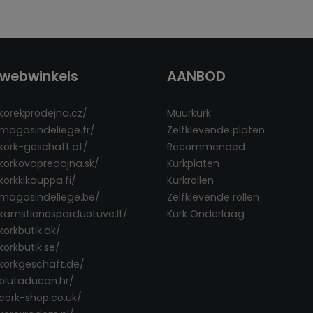
webwinkels
AANBOD
/korekprodejna.cz/
Muurkurk
/magasindeliege.fr/
Zelfklevende platen
/kork-geschaft.at/
Recommended
/korkovapredajna.sk/
Kurkplaten
korkkikauppa.fi/
Kurkrollen
/magasindeliege.be/
Zelfklevende rollen
/kamstienosparduotuve.lt/
Kurk Onderlaag
korkbutik.dk/
korkbutik.se/
/korkgeschaft.de/
/plutaducan.hr/
/cork-shop.co.uk/