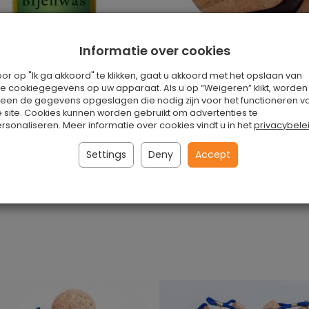
Informatie over cookies
or op "Ik ga akkoord" te klikken, gaat u akkoord met het opslaan van
le cookiegegevens op uw apparaat. Als u op “Weigeren” klikt, worden
leen de gegevens opgeslagen die nodig zijn voor het functioneren v
 site. Cookies kunnen worden gebruikt om advertenties te
jen Was
De Muis Stootkussen
rsonaliseren. Meer informatie over cookies vindt u in het
privacybele
Is
Settings
Deny
Accept
 stuk
€16.90 / stuk
oegen aan winkelwagen
Toevoegen aan winkelwa