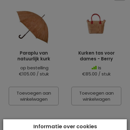
Paraplu van
Kurken tas voor
natuurlijk kurk
dames - Berry
op bestelling
Is
€105.00 / stuk
€85.00 / stuk
Toevoegen aan
Toevoegen aan
winkelwagen
winkelwagen
Informatie over cookies