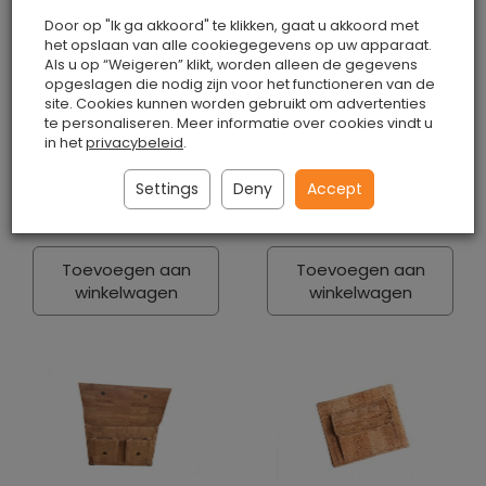
Door op "Ik ga akkoord" te klikken, gaat u akkoord met
het opslaan van alle cookiegegevens op uw apparaat.
Als u op “Weigeren” klikt, worden alleen de gegevens
opgeslagen die nodig zijn voor het functioneren van de
site. Cookies kunnen worden gebruikt om advertenties
Brillenkoker van
Dameskurken
te personaliseren. Meer informatie over cookies vindt u
natuurkurk
aktetas met rits
in het
privacybeleid
.
Is
Is
Settings
Deny
Accept
€18.00 / stuk
€84.00 / stuk
Toevoegen aan
Toevoegen aan
winkelwagen
winkelwagen