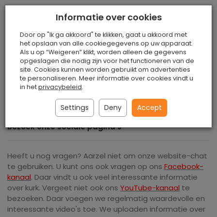
Informatie over cookies
Brillenkoker van natuurkurk
Door op "Ik ga akkoord" te klikken, gaat u akkoord met
het opslaan van alle cookiegegevens op uw apparaat.
Als u op “Weigeren” klikt, worden alleen de gegevens
Brillenkoker van natuurkurk van kurkstof, stijlvol en
opgeslagen die nodig zijn voor het functioneren van de
elegant. Een aanbieding voor dames en heren.
site. Cookies kunnen worden gebruikt om advertenties
te personaliseren. Meer informatie over cookies vindt u
in het
privacybeleid
.
We raden onze andere
accessoires
aan.
Settings
Deny
Accept
Bezoek onze sociale pagina's
Heeft u nog vragen? Aarzel niet om onze website-chat
te gebruiken. U kunt ons ook vragen op ons
Facebook-
kanaal
. Daar vindt u ook veel interessante informatie
over kurk. Vergeet niet ook ons ​​
YouTube-kanaal
te
bezoeken. Daar voegen we regelmatig waardevolle en
interessante video's toe. We uploaden informatie over