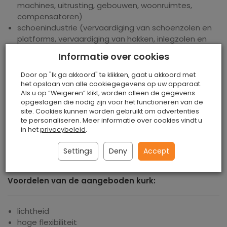
machines, uitrusting, gebouwen, woonruimtes,
compensatoren)
schoenindustrie (vervaardiging van schoenzolen en
platforms, vervaardiging van hakken, inlegzolen en
orthopedische schoeiselonderdelen)
Informatie over cookies
reclame- en decoratiebranche (matten, houders,
kurkaccessoires, kurkborden, reclameartikelen)
Door op "Ik ga akkoord" te klikken, gaat u akkoord met
hengelsport (hengelhouders),
het opslaan van alle cookiegegevens op uw apparaat.
Als u op “Weigeren” klikt, worden alleen de gegevens
meubelindustrie (inlegwerk en fineer)
opgeslagen die nodig zijn voor het functioneren van de
auto-industrie (kurken onderlaag en
site. Cookies kunnen worden gebruikt om advertenties
afstandhouders)
te personaliseren. Meer informatie over cookies vindt u
modelbouw, onderdelen voor muziekinstrumenten
in het
privacybeleid
.
elektromechanische onderdelen
speelgoedonderdelen en nog veel meer
Settings
Deny
Accept
Voordelen van de aangeboden kurk:
lichtheid
hoge flexibiliteit