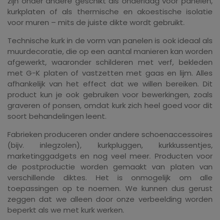
zijn onder andere geschikt als onderlaag voor panelen,
kurkplaten of als thermische en akoestische isolatie
voor muren – mits de juiste dikte wordt gebruikt.
Technische kurk in de vorm van panelen is ook ideaal als
muurdecoratie, die op een aantal manieren kan worden
afgewerkt, waaronder schilderen met verf, bekleden
met G-K platen of vastzetten met gaas en lijm. Alles
afhankelijk van het effect dat we willen bereiken. Dit
product kun je ook gebruiken voor bewerkingen, zoals
graveren of ponsen, omdat kurk zich heel goed voor dit
soort behandelingen leent.
Fabrieken produceren onder andere schoenaccessoires
(bijv. inlegzolen), kurkpluggen, kurkkussentjes,
marketinggadgets en nog veel meer. Producten voor
de postproductie worden gemaakt van platen van
verschillende diktes. Het is onmogelijk om alle
toepassingen op te noemen. We kunnen dus gerust
zeggen dat we alleen door onze verbeelding worden
beperkt als we met kurk werken.