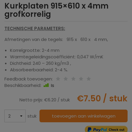
Kurkplaten 915×610 x 4mm
grofkorrelig
TECHNISCHE PARAMETERS:
Afmetingen van de tegels: 915 x 610 x 4 mm,
Korrelgrootte: 2-4 mm
Warmtegeleidingscoëfficiënt: 0,047 W/mK
Dichtheid: 240 – 260 kg/m3 ,
Absorbeerbaarheid: 2-4 %.
Feedback toevoegen:
Beschikbaarheid:
Is
€7.50
/ stuk
Netto prijs:
€6.20
/ stuk
stuk
toevoegen aan winkelwagen