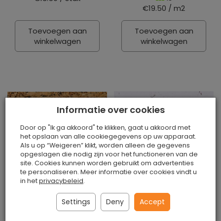
€19.50 / m2
Toevoegen aan
Toevoegen aan
winkelwagen
winkelwagen
Informatie over cookies
Door op "Ik ga akkoord" te klikken, gaat u akkoord met
het opslaan van alle cookiegegevens op uw apparaat.
Als u op “Weigeren” klikt, worden alleen de gegevens
opgeslagen die nodig zijn voor het functioneren van de
site. Cookies kunnen worden gebruikt om advertenties
te personaliseren. Meer informatie over cookies vindt u
Decoratieve kurk op
Decoratieve kurk
in het
privacybeleid
.
de muur MALTA
wandbekleding
BROWN 3MM
MALTA SNOW 3mm
Settings
Deny
Accept
Is
Is