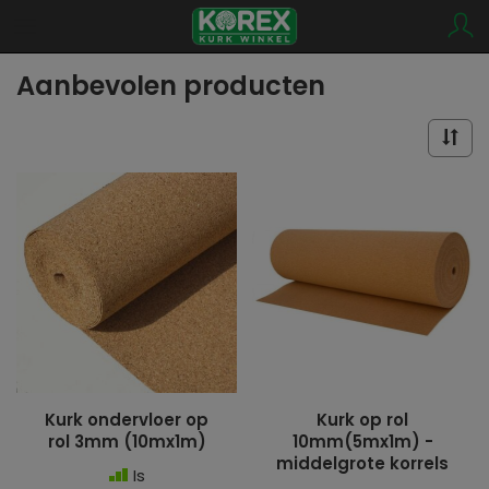
Aanbevolen producten
Kurk ondervloer op
Kurk op rol
rol 3mm (10mx1m)
10mm(5mx1m) -
middelgrote korrels
Is