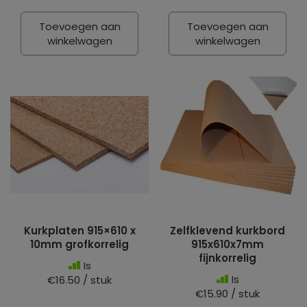
Toevoegen aan
Toevoegen aan
winkelwagen
winkelwagen
Kurkplaten 915×610 x
Zelfklevend kurkbord
10mm grofkorrelig
915x610x7mm
fijnkorrelig
Is
Is
€16.50 / stuk
€15.90 / stuk