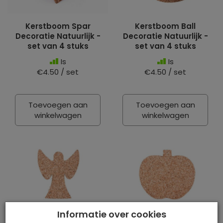
Kerstboom Spar
Kerstboom Ball
Decoratie Natuurlijk -
Decoratie Natuurlijk -
set van 4 stuks
set van 4 stuks
Is
Is
€4.50 / set
€4.50 / set
Toevoegen aan
Toevoegen aan
winkelwagen
winkelwagen
Informatie over cookies
Kerstboom Engel
Kerstboom Appel