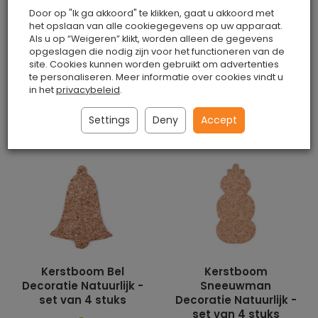
Decoratie Natuurlijk -
Decoratie Natuurlijk -
Door op "Ik ga akkoord" te klikken, gaat u akkoord met
set van 4 stuks
set van 4 stuks
het opslaan van alle cookiegegevens op uw apparaat.
Als u op “Weigeren” klikt, worden alleen de gegevens
Is
Is
opgeslagen die nodig zijn voor het functioneren van de
€4.50 / set
€4.50 / set
site. Cookies kunnen worden gebruikt om advertenties
te personaliseren. Meer informatie over cookies vindt u
in het
privacybeleid
.
Toevoegen aan
Toevoegen aan
Settings
Deny
Accept
winkelwagen
winkelwagen
Kerstboom Bel
Kerstboom
Decoratie Natuurlijk -
Sneeuwman
set van 4 stuks
Decoratie Natuurlijk -
set van 4 stuks