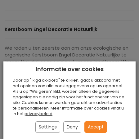
Kerstboom Engel Decoratie Natuurlijk
We raden u ten zeerste aan om onze ecologische en
organische Kerstboom Engel Decoratie Natuurlijke te
kopen. Het ziet er geweldig uit op een kerstboom. We
geven u voorbeelden van hoe mooi en natuurlijk ze zijn.
Informatie over cookies
Er zijn een paar voorbeelden op onze foto's. Op onze
Door op "Ik ga akkoord" te klikken, gaat u akkoord met
afbeeldingen voel je een voorproefje van de heerlijke
het opslaan van alle cookiegegevens op uw apparaat.
kerststemming. Je kunt net zo goed zorgen voor een
Als u op “Weigeren” klikt, worden alleen de gegevens
onvergetelijke sfeer tijdens het kerstavonddiner.
opgeslagen die nodig zijn voor het functioneren van de
site. Cookies kunnen worden gebruikt om advertenties
te personaliseren. Meer informatie over cookies vindt u
Uw bijdrage aan de bescherming van het milieu
in het
privacybeleid
.
Settings
Deny
Accept
Voor een set van 4 stuks raden wij een Kerstboom