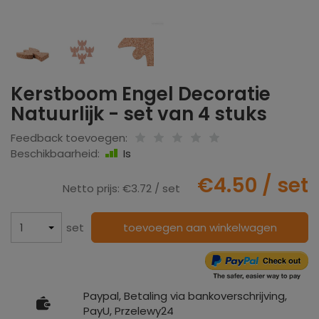
Kerstboom Engel Decoratie
Natuurlijk - set van 4 stuks
Feedback toevoegen:
Beschikbaarheid:
Is
€4.50
/ set
Netto prijs:
€3.72
/ set
set
toevoegen aan winkelwagen
Paypal, Betaling via bankoverschrijving,
PayU, Przelewy24