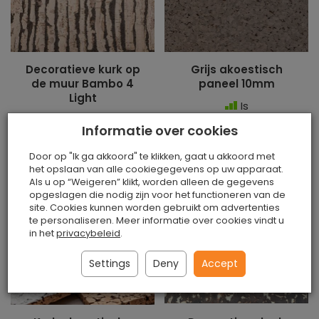
Decoratieve kurk op
Grijs akoestisch
de muur Bambo 4
paneel 10mm
Light
Is
Is
€9.50 / stuk
Informatie over cookies
€26.90 / m2
Door op "Ik ga akkoord" te klikken, gaat u akkoord met
het opslaan van alle cookiegegevens op uw apparaat.
Toevoegen aan
Toevoegen aan
Als u op “Weigeren” klikt, worden alleen de gegevens
opgeslagen die nodig zijn voor het functioneren van de
winkelwagen
winkelwagen
site. Cookies kunnen worden gebruikt om advertenties
te personaliseren. Meer informatie over cookies vindt u
in het
privacybeleid
.
Settings
Deny
Accept