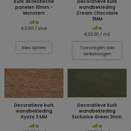
Kurk akoestische
Decoratieve kurk
panelen 10mm -
wandbekleding
Monsters
Cream Chocolate
3MM
Is
Is
€3.50 / stuk
€23.30 / m2
Kies opties
Toevoegen aan
winkelwagen
Decoratieve kurk
Decoratieve kurk
wandbekleding
wandbekleding
Kyoto 3 MM
Exclusive Green 3mm
Is
Is