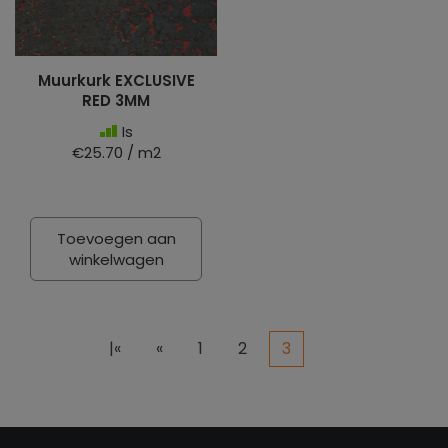
Muurkurk EXCLUSIVE
RED 3MM
Is
€25.70 / m2
Toevoegen aan
winkelwagen
|«
«
1
2
3