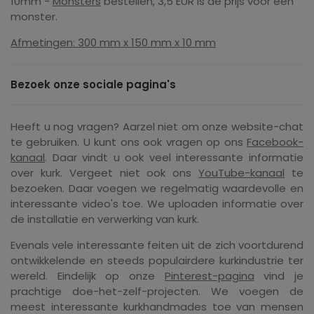
10mm -
Monsters
bestellen, 3,5 EUR is de prijs voor één
monster.
Afmetingen: 300 mm x 150 mm x 10 mm
Bezoek onze sociale pagina's
Heeft u nog vragen? Aarzel niet om onze website-chat
te gebruiken. U kunt ons ook vragen op ons
Facebook-
kanaal
. Daar vindt u ook veel interessante informatie
over kurk. Vergeet niet ook ons ​​
YouTube-kanaal
te
bezoeken. Daar voegen we regelmatig waardevolle en
interessante video's toe. We uploaden informatie over
de installatie en verwerking van kurk.
Evenals vele interessante feiten uit de zich voortdurend
ontwikkelende en steeds populairdere kurkindustrie ter
wereld. Eindelijk op onze
Pinterest-pagina
vind je
prachtige doe-het-zelf-projecten. We voegen de
meest interessante kurkhandmades toe van mensen