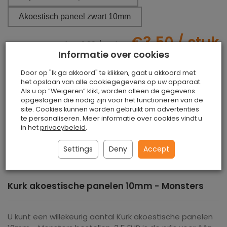
Akoestisch paneel zwart 10mm
€3.50
/ stuk
Netto prijs:
€2.89
/ stuk
Informatie over cookies
stuk
toevoegen aan winkelwagen
Door op "Ik ga akkoord" te klikken, gaat u akkoord met
het opslaan van alle cookiegegevens op uw apparaat.
Als u op “Weigeren” klikt, worden alleen de gegevens
opgeslagen die nodig zijn voor het functioneren van de
site. Cookies kunnen worden gebruikt om advertenties
te personaliseren. Meer informatie over cookies vindt u
Paypal, Betaling via bankoverschrijving,
in het
privacybeleid
.
PayU, Przelewy24
Settings
Deny
Accept
Kurk akoestische panelen 10mm - Monsters
U kunt een willekeurig aantal Kurk akoestische panelen