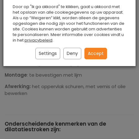
wordt gemaakt in de eerder voorbereide compensator.
Door op "Ik ga akkoord" te klikken, gaat u akkoord met
het opslaan van alle cookiegegevens op uw apparaat.
Compensatiestrip compenseert de spanning op de
Als u op “Weigeren” klikt, worden alleen de gegevens
grond in gebieden met hoge spanning. De invloed ervan
opgeslagen die nodig zijn voor het functioneren van de
voorkomt spanningsveranderingen in materialen die
site. Cookies kunnen worden gebruikt om advertenties
te personaliseren. Meer informatie over cookies vindt u
vaak leiden tot onomkeerbare vervormingen. Dankzij
in het
privacybeleid
.
het gebruik van een kurkstrip wordt dit soort schade
voorkomen en bovendien krijgt het voeggebied een
Settings
Deny
Accept
esthetisch aantrekkelijk uiterlijk en wordt het
beschermd tegen beschadiging.
Montage
: te bevestigen met lijm
Afwerking:
het oppervlak schuren, met vernis of olie
bewerken
Onderscheidende kenmerken van de
dilatatiestroken zijn: