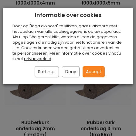
1000x1000x4mm
1000x1000x5mm
Is
Is
Informatie over cookies
€34.90 / stuk
€43.50 / stuk
Door op "Ik ga akkoord" te klikken, gaat u akkoord met
het opslaan van alle cookiegegevens op uw apparaat.
Toevoegen aan
Toevoegen aan
Als u op “Weigeren” klikt, worden alleen de gegevens
winkelwagen
winkelwagen
opgeslagen die nodig zijn voor het functioneren van de
site. Cookies kunnen worden gebruikt om advertenties
te personaliseren. Meer informatie over cookies vindt u
in het
privacybeleid
.
Settings
Deny
Accept
Rubberkurk
Rubberkurk
onderlaag 2mm
onderlaag 3 mm
(1mx10m)
(1mx10m)