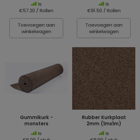
Is
Is
€57.20 / Rollen
€91.50 / Rollen
Toevoegen aan
Toevoegen aan
winkelwagen
winkelwagen
Gummikurk -
Rubber Kurkplaat
monsters
2mm (1mx1m)
Is
Is
€6.00 / stuk
€8.00 / stuk