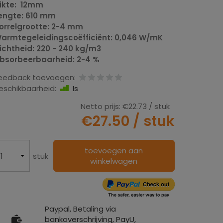
ikte: 12mm
engte: 610 mm
orrelgrootte: 2-4 mm
armtegeleidingscoëfficiënt: 0,046 W/mK
ichtheid: 220 - 240 kg/m3
bsorbeerbaarheid: 2-4 %
eedback toevoegen:
eschikbaarheid:
Is
Netto prijs:
€22.73
/ stuk
€27.50
/ stuk
toevoegen aan
stuk
winkelwagen
Paypal, Betaling via
bankoverschrijving, PayU,