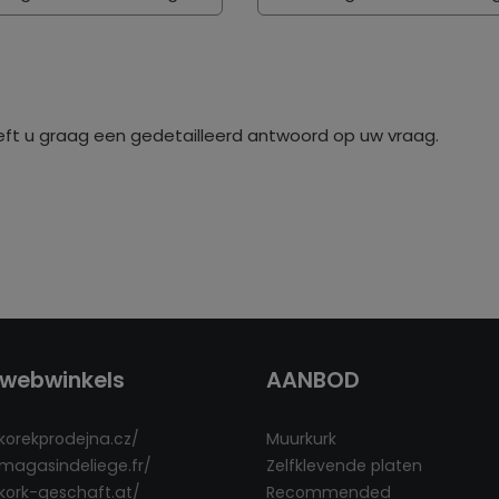
eft u graag een gedetailleerd antwoord op uw vraag.
webwinkels
AANBOD
/korekprodejna.cz/
Muurkurk
/magasindeliege.fr/
Zelfklevende platen
/kork-geschaft.at/
Recommended