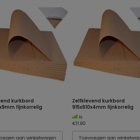
vend kurkbord
Zelfklevend kurkbord
x9mm fijnkorrelig
915x610x4mm fijnkorrelig
Is
€11.80
oegen aan winkelwagen
Toevoegen aan winkelwa