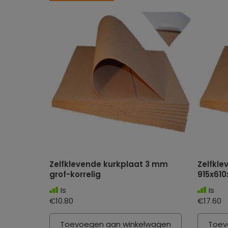
Zelfklevende kurkplaat 3 mm
Zelfkle
grof-korrelig
915x610
Is
Is
€10.80
€17.60
Toevoegen aan winkelwagen
Toev