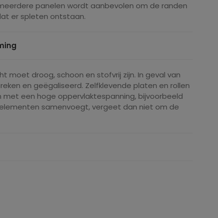
van meerdere panelen wordt aanbevolen om de randen
at er spleten ontstaan.
jming
 moet droog, schoon en stofvrij zijn. In geval van
en en geëgaliseerd. Zelfklevende platen en rollen
 met een hoge oppervlaktespanning, bijvoorbeeld
re elementen samenvoegt, vergeet dan niet om de