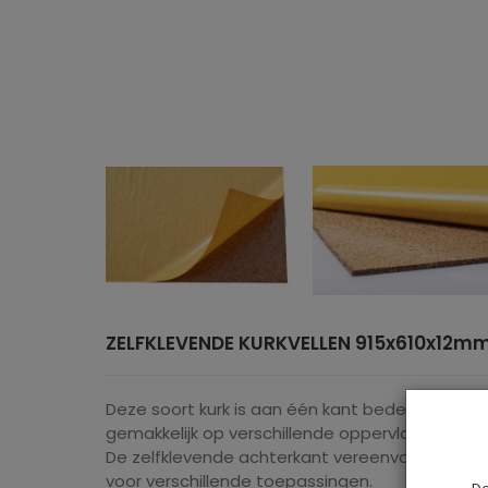
ZELFKLEVENDE KURKVELLEN 915x610x12m
Deze soort kurk is aan één kant bedekt met li
gemakkelijk op verschillende oppervlakken kan w
De zelfklevende achterkant vereenvoudigt h
voor verschillende toepassingen.