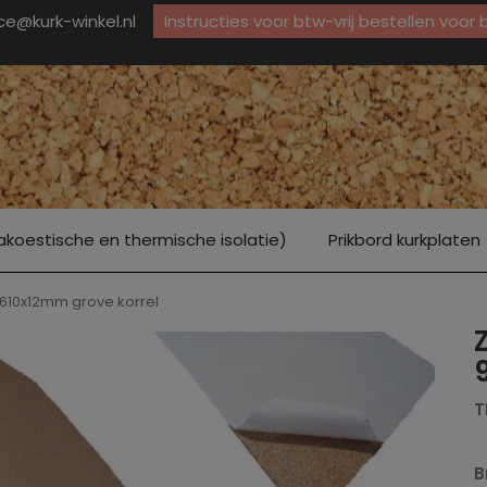
ice@kurk-winkel.nl
Instructies voor btw-vrij bestellen voor
akoestische en thermische isolatie)
Prikbord kurkplaten
x610x12mm grove korrel
T
B