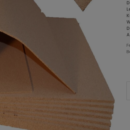
D
L
K
W
D
A
F
B