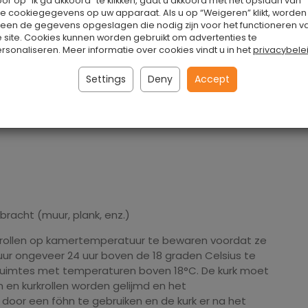
or op "Ik ga akkoord" te klikken, gaat u akkoord met het opslaan van
le cookiegegevens op uw apparaat. Als u op “Weigeren” klikt, worden
he oplossingen die op veel verschillende manieren
leen de gegevens opgeslagen die nodig zijn voor het functioneren v
 site. Cookies kunnen worden gebruikt om advertenties te
rsonaliseren. Meer informatie over cookies vindt u in het
privacybele
Settings
Deny
Accept
 eenvoudig en gebruiksvriendelijk.
acht (muur, plank, enz.)
 rollen op kamertemperatuur te bewaren voordat ze
ur ongeveer 24 uur boven de 18 graden Celsius te
ruimtes met temperaturen boven 18°C. De kurk moet
en kurkrollen worden gelijmd en het
door een föhn te gebruiken en de kurk er na het