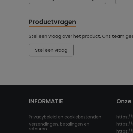
Productvragen
Stel een vraag over het product. Ons team ge
Stel een vraag
INFORMATIE
Onze 
Privacybeleid en cookiebestanden
https:/
Verzendingen, betalingen en
https:/
retouren
https:/