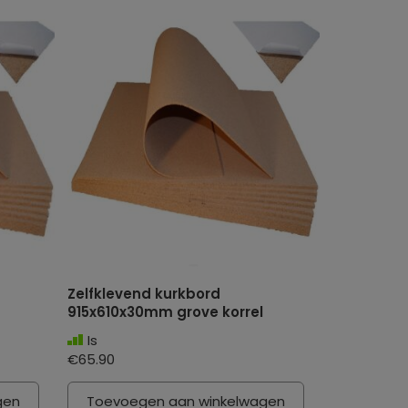
Zelfklevend kurkbord
915x610x30mm grove korrel
Is
€65.90
gen
Toevoegen aan winkelwagen