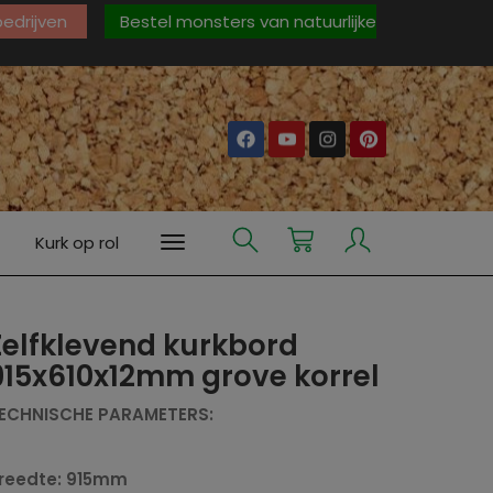
 bedrijven
Bestel monsters van natuurlijke
Kurk op rol
Zelfklevend kurkbord
915x610x12mm grove korrel
ECHNISCHE PARAMETERS:
reedte: 915mm