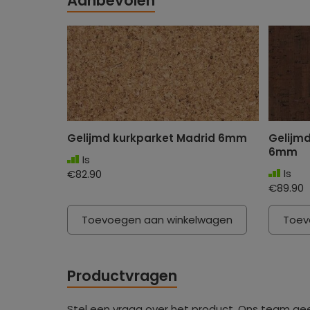
Aanbevolen
Gelijmd kurkparket Madrid 6mm
Gelijm
6mm
Is
Is
€82.90
€89.90
Toevoegen aan winkelwagen
Toev
Productvragen
Stel een vraag over het product. Ons team ge