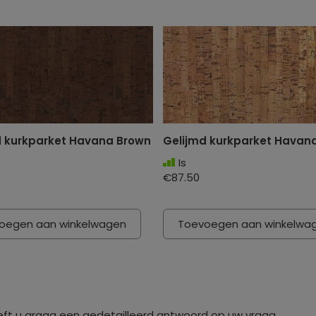
d kurkparket Havana Brown
Gelijmd kurkparket Hava
Is
€87.50
oegen aan winkelwagen
Toevoegen aan winkelwa
eft u graag een gedetailleerd antwoord op uw vraag.