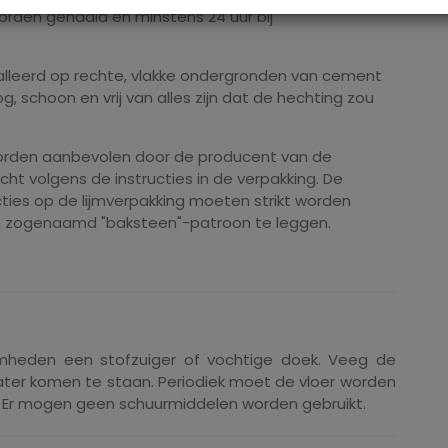
orden gehaald en minstens 24 uur bij
alleerd op rechte, vlakke ondergronden van cement
g, schoon en vrij van alles zijn dat de hechting zou
 worden aanbevolen door de producent van de
t volgens de instructies in de verpakking. De
ties op de lijmverpakking moeten strikt worden
n zogenaamd "baksteen"-patroon te leggen.
mheden een stofzuiger of vochtige doek. Veeg de
 water komen te staan. Periodiek moet de vloer worden
Er mogen geen schuurmiddelen worden gebruikt.