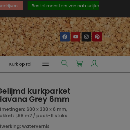
 bedrijven
Bestel monsters van natuurlijke
Kurk op rol
Gelijmd kurkparket
Havana Grey 6mm
fmetingen: 600 x 300 x 6 mm,
akket: 1,98 m2 / pack-11 stuks
fwerking: watervernis