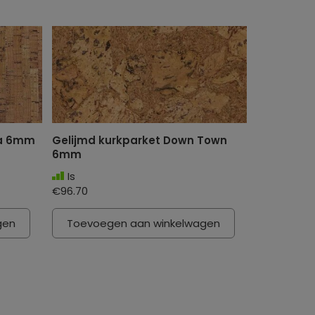
na 6mm
Gelijmd kurkparket Down Town
6mm
Is
€96.70
gen
Toevoegen aan winkelwagen