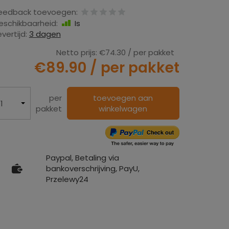
eedback toevoegen:
eschikbaarheid:
Is
evertijd:
3 dagen
Netto prijs:
€74.30
/ per pakket
€89.90
/ per pakket
per
toevoegen aan
pakket
winkelwagen
Paypal, Betaling via
bankoverschrijving, PayU,
Przelewy24