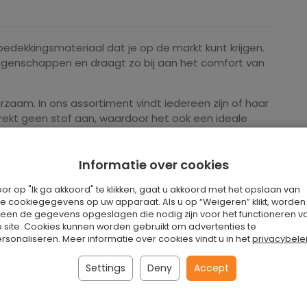
rbedekkingsmateriaal dat je op de markt kunt krijgen.
eigenschappen en draagt zo bij aan het comfort van
zaam. In ons assortiment vindt iedereen zijn of haar
trekt geen stof aan, waardoor het ook een ideale
or mensen met een allergie.
Informatie over cookies
or op "Ik ga akkoord" te klikken, gaat u akkoord met het opslaan van
le cookiegegevens op uw apparaat. Als u op “Weigeren” klikt, worden
leen de gegevens opgeslagen die nodig zijn voor het functioneren v
 site. Cookies kunnen worden gebruikt om advertenties te
dekvloer geeft ons niet alleen een aantrekkelijke
rsonaliseren. Meer informatie over cookies vindt u in het
privacybele
te-isolatie.
Settings
Deny
Accept