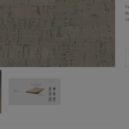
F
B
L