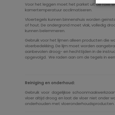
Voor het leggen moet het parket uit de folie w
kamertemperatuur acclimatiseren.
Vloertegels kunnen binnenshuis worden geïnst
of hout. De ondergrond moet vlak, volledig droo
kunnen belemmeren.
Gebruik voor het lijmen alleen producten die
vloerbedekking. De lijm moet worden aangebrach
aanbevolen droog- en hechttijden in de instruc
opgevolgd. We raden aan om de tegels in ee
Reiniging en onderhoud:
Gebruik voor dagelijkse schoonmaakwerkzaa
vloer altijd droog en laat de vloer niet onder
onderhouden met vloeronderhoudsproducten. 