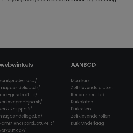
webwinkels
AANBOD
/korekprodejna.cz/
Muurkurk
/magasindeliege.fr/
Zelfklevende platen
/kork-geschaft.at/
Recommended
/korkovapredajna.sk/
Kurkplaten
korkkikauppa.fi/
Kurkrollen
/magasindeliege.be/
Zelfklevende rollen
/kamstienosparduotuve.lt/
Kurk Onderlaag
korkbutik.dk/