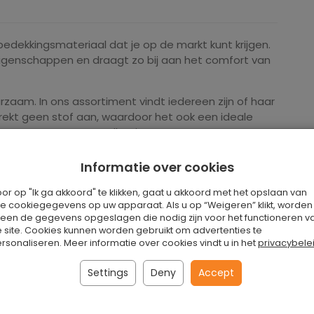
rbedekkingsmateriaal dat je op de markt kunt krijgen.
eigenschappen en draagt zo bij aan het comfort van
zaam. In ons assortiment vindt iedereen zijn of haar
trekt geen stof aan, waardoor het ook een ideale
or mensen met een allergie.
Informatie over cookies
or op "Ik ga akkoord" te klikken, gaat u akkoord met het opslaan van
le cookiegegevens op uw apparaat. Als u op “Weigeren” klikt, worden
leen de gegevens opgeslagen die nodig zijn voor het functioneren v
 site. Cookies kunnen worden gebruikt om advertenties te
dekvloer geeft ons niet alleen een aantrekkelijke
rsonaliseren. Meer informatie over cookies vindt u in het
privacybele
te-isolatie.
Settings
Deny
Accept