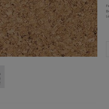
F
B
L