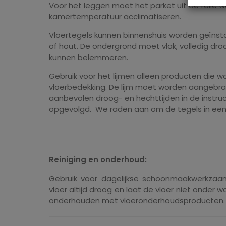
Voor het leggen moet het parket uit de folie w
kamertemperatuur acclimatiseren.
Vloertegels kunnen binnenshuis worden geïnst
of hout. De ondergrond moet vlak, volledig droo
kunnen belemmeren.
Gebruik voor het lijmen alleen producten die
vloerbedekking. De lijm moet worden aangebrach
aanbevolen droog- en hechttijden in de instruc
opgevolgd. We raden aan om de tegels in ee
Reiniging en onderhoud:
Gebruik voor dagelijkse schoonmaakwerkzaa
vloer altijd droog en laat de vloer niet onder
onderhouden met vloeronderhoudsproducten. 