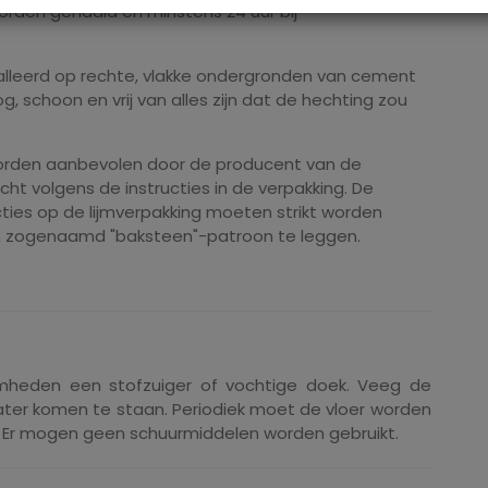
orden gehaald en minstens 24 uur bij
alleerd op rechte, vlakke ondergronden van cement
g, schoon en vrij van alles zijn dat de hechting zou
 worden aanbevolen door de producent van de
t volgens de instructies in de verpakking. De
ties op de lijmverpakking moeten strikt worden
n zogenaamd "baksteen"-patroon te leggen.
mheden een stofzuiger of vochtige doek. Veeg de
 water komen te staan. Periodiek moet de vloer worden
Er mogen geen schuurmiddelen worden gebruikt.