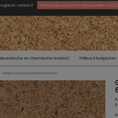
ice@kurk-winkel.nl
Instructies voor btw-vrij bestellen voor
akoestische en thermische isolatie)
Prikbord kurkplaten
Gelijmd kurkparket Madrid 6mm
A
P
a