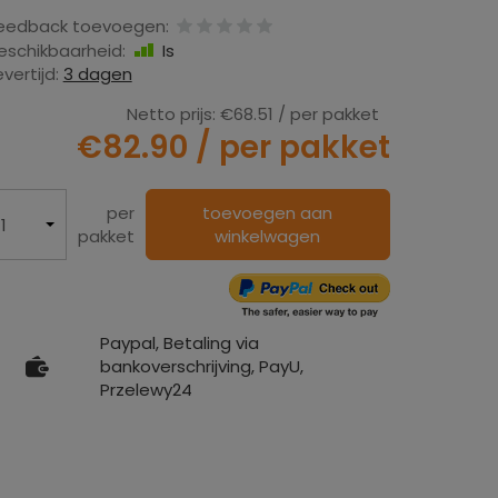
eedback toevoegen:
eschikbaarheid:
Is
evertijd:
3 dagen
Netto prijs:
€68.51
/ per pakket
€82.90
/ per pakket
per
toevoegen aan
pakket
winkelwagen
Paypal, Betaling via
bankoverschrijving, PayU,
Przelewy24