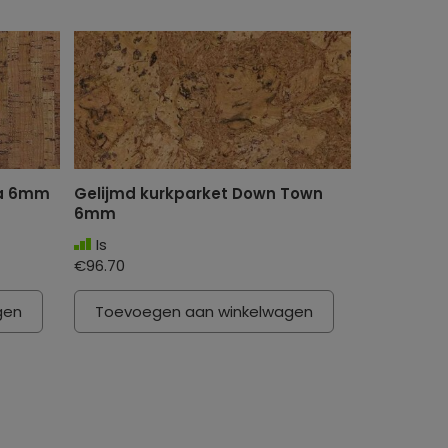
na 6mm
Gelijmd kurkparket Down Town
6mm
Is
€96.70
gen
Toevoegen aan winkelwagen