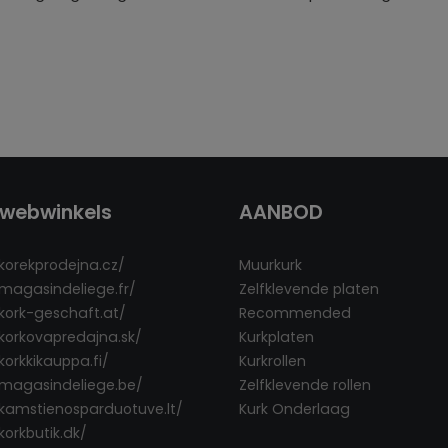
webwinkels
AANBOD
/korekprodejna.cz/
Muurkurk
/magasindeliege.fr/
Zelfklevende platen
/kork-geschaft.at/
Recommended
/korkovapredajna.sk/
Kurkplaten
korkkikauppa.fi/
Kurkrollen
/magasindeliege.be/
Zelfklevende rollen
/kamstienosparduotuve.lt/
Kurk Onderlaag
korkbutik.dk/