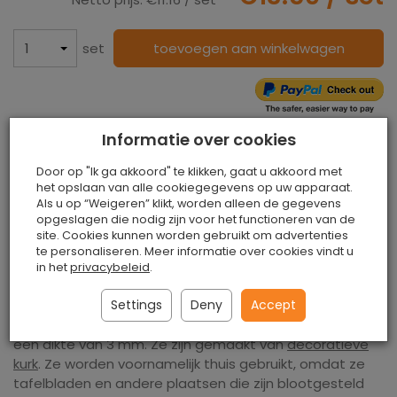
set
toevoegen aan winkelwagen
Paypal, Betaling via bankoverschrijving,
Informatie over cookies
PayU, Przelewy24
Door op "Ik ga akkoord" te klikken, gaat u akkoord met
het opslaan van alle cookiegegevens op uw apparaat.
Als u op “Weigeren” klikt, worden alleen de gegevens
Grote ovale kurkmat 40/30 cm decor-set van 4
opgeslagen die nodig zijn voor het functioneren van de
stuks
site. Cookies kunnen worden gebruikt om advertenties
te personaliseren. Meer informatie over cookies vindt u
in het
privacybeleid
.
Grote ovale kurkmat 40/30 cm decor-set van 4 stuks is
een van de vele decoratieve bestekken die we
Settings
Deny
Accept
aanbieden. Ze hebben afmetingen van 40 x 30 cm en
een dikte van 3 mm. Ze zijn gemaakt van
decoratieve
kurk
. Ze worden voornamelijk thuis gebruikt, omdat ze
tafelbladen en andere plaatsen die zijn blootgesteld