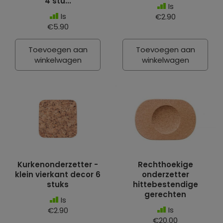
4 stu...
Is
Is
€2.90
€5.90
Toevoegen aan
Toevoegen aan
winkelwagen
winkelwagen
Kurkenonderzetter -
Rechthoekige
klein vierkant decor 6
onderzetter
stuks
hittebestendige
gerechten
Is
Is
€2.90
€20.00