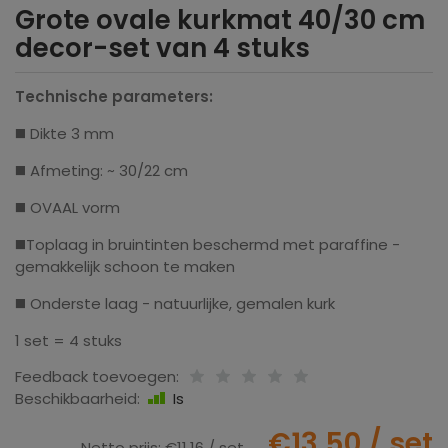
Grote ovale kurkmat 40/30 cm
decor-set van 4 stuks
Technische parameters:
◼️ Dikte 3 mm
◼️ Afmeting: ~ 30/22 cm
◼️ OVAAL vorm
◼️Toplaag in bruintinten beschermd met paraffine -
gemakkelijk schoon te maken
◼️ Onderste laag - natuurlijke, gemalen kurk
1 set = 4 stuks
Feedback toevoegen:
Beschikbaarheid:
Is
€13.50
/ set
Netto prijs:
€11.16
/ set