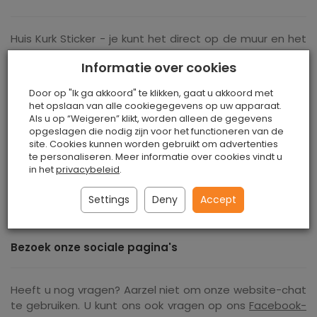
Huis Kurk Sticker - je kunt het direct op de muur en het
bureaublad plakken. Het product kan horizontaal of
Informatie over cookies
verticaal worden verlijmd. Ideaal voor het verzamelen
en ordenen van informatie. De set bevat geen pinnen.
Door op "Ik ga akkoord" te klikken, gaat u akkoord met
Huis Kurk Sticker -
zelfklevend product
- plak het
het opslaan van alle cookiegegevens op uw apparaat.
gewoon op de muur.
Als u op “Weigeren” klikt, worden alleen de gegevens
opgeslagen die nodig zijn voor het functioneren van de
Plak de lijmlaag op een vlakke ondergrond door
site. Cookies kunnen worden gebruikt om advertenties
te personaliseren. Meer informatie over cookies vindt u
zachtjes aan te drukken. Even vasthouden zonder te
in het
privacybeleid
.
boren en je bent klaar. De lijm is erg sterk en werkt
direct. Daarom is het de moeite waard om vooraf te
Settings
Deny
Accept
beslissen waar je de kaart wilt plakken.
Bezoek onze sociale pagina's
Heeft u nog vragen? Aarzel niet om onze website-chat
te gebruiken. U kunt ons ook vragen op ons
Facebook-