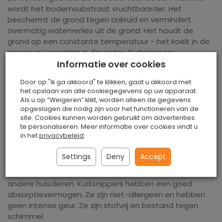
wordt het bodemsubstraat vruchtbaarder. Het
beschermt de grond tegen onkruid en vermindert
overmatig waterverlies uit de grond. Het houdt de
grond op een constante temperatuur - het koelt in de
zomer en verwarmt in de winter. Kurksnippers
stimuleren de groei van micro-organismen zoals
Informatie over cookies
regenwormen, die de grond bemesten met
Door op "Ik ga akkoord" te klikken, gaat u akkoord met
voedingsstoffen die planten gezonder
het opslaan van alle cookiegegevens op uw apparaat.
Als u op “Weigeren” klikt, worden alleen de gegevens
maken en beter laten groeien. De snippers zorgen
opgeslagen die nodig zijn voor het functioneren van de
ervoor dat de tuin er beter verzorgd uitziet. Ze
site. Cookies kunnen worden gebruikt om advertenties
voorkomen ook overmatige aangroei van planten.
te personaliseren. Meer informatie over cookies vindt u
in het
privacybeleid
.
Settings
Deny
Accept
Aan de andere kant kun je de snippers ook gebruiken als
bodembedekking voor hamsters, chinchilla konijnen of
andere huisdieren. Kurksnippers hebben een goed
absorptievermogen. Ze zijn niet-allergeen en hebben
geen intense geur. Ze zijn stofvrij en bestand tegen
schimmel.