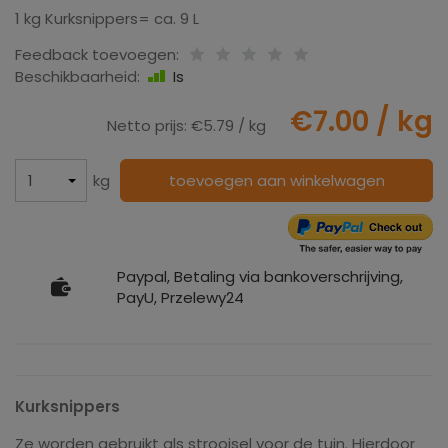
1 kg
Kurksnippers
= ca. 9 L
Feedback toevoegen:
Beschikbaarheid:
Is
€7.00
/ kg
Netto prijs:
€5.79
/ kg
kg
toevoegen aan winkelwagen
Paypal, Betaling via bankoverschrijving,
PayU, Przelewy24
Kurksnippers
Ze worden gebruikt als strooisel voor de tuin. Hierdoor