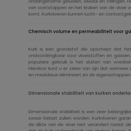
onaangename geluiden, lawaai en trillingen. He
van voetstappen en het kraken van de vloer v
komt. Kurkvloeren kunnen lucht- en contactgel
Chemisch volume en permeabiliteit voor ga
Kurk is een grondstof die opschept dat he
ondoordringbaar voor vloeistoffen en gassen
populaire gebruik is het sluiten van voedse
Hierdoor kunt u er zeker van zijn dat wanneer 
en meeldauw elimineert en de eigenschappen er
Dimensionale stabiliteit van kurken onderl
Dimensionale stabiliteit is een zeer belangrij
zwaar belast zullen worden. Kurkvloeren garand
de dikte van de vloer niet verandert nadat de 
dat de kurk onderscheidt van andere bases. 