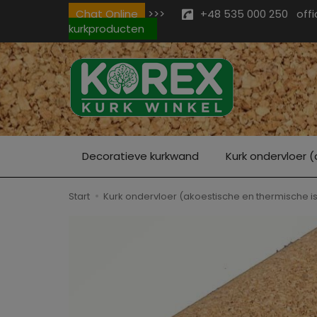
Chat Online
>>>
+48 535 000 250
off
kurkproducten
Decoratieve kurkwand
Kurk ondervloer (
Start
Kurk ondervloer (akoestische en thermische is