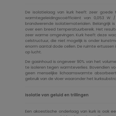
De isolatielaag van kurk heeft zeer goede 
warmtegeleidingscoëfficiënt van 0,053 W
brandwerende isolatiematerialen. Belangrijk is
over een breed temperatuurbereik. Het result
zeer warme omgevingen. Kurk heeft deze waard
celstructuur, die niet mogelijk is onder kuns
enorm aantal dode cellen. De ruimte ertussen i
op lucht.
De gasinhoud is ongeveer 90% van het volume. H
te isoleren tegen warmteverlies. Bovendien 
geen menselijke lichaamswarmte absorbeert 
gebruik van de vloer waaronder het kurksubstr
Isolatie van geluid en trillingen
Een akoestische onderlaag van kurk is ook e