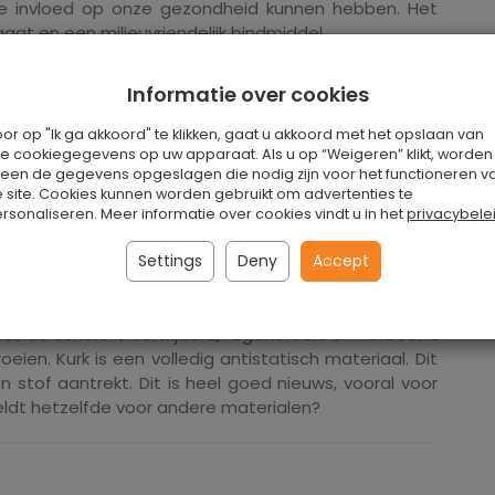
e invloed op onze gezondheid kunnen hebben. Het
aat en een milieuvriendelijk bindmiddel.
Informatie over cookies
or op "Ik ga akkoord" te klikken, gaat u akkoord met het opslaan van
le cookiegegevens op uw apparaat. Als u op “Weigeren” klikt, worden
ewoners van het Middellandse Zeegebied halen het uit
leen de gegevens opgeslagen die nodig zijn voor het functioneren v
gezondste product op de markt is. De productie is
 site. Cookies kunnen worden gebruikt om advertenties te
rsonaliseren. Meer informatie over cookies vindt u in het
privacybele
 is het volledig neutraal voor het menselijk lichaam
den van andere synthetische bases.
Settings
Deny
Accept
oogst zonder de boom te beschadigen. Een paar of
e stam gestript en verder verwerkt. Deze procedure
dat de schors is verwijderd, regenereert en herbouwt
ien. Kurk is een volledig antistatisch materiaal. Dit
 stof aantrekt. Dit is heel goed nieuws, vooral voor
ldt hetzelfde voor andere materialen?