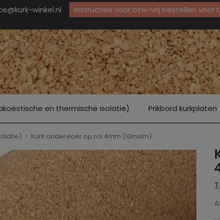
ice@kurk-winkel.nl
Instructies voor btw-vrij bestellen voor
akoestische en thermische isolatie)
Prikbord kurkplaten
olatie)
Kurk ondervloer op rol 4mm (10mx1m)
T
A