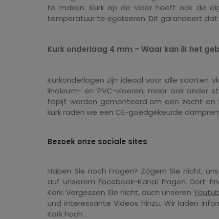
te maken. Kurk op de vloer heeft ook de ei
temperatuur te egaliseren. Dit garandeert dat h
Kurk onderlaag 4 mm – Waar kan ik het ge
Kurkonderlagen zijn ideaal voor alle soorten v
linoleum- en PVC-vloeren, maar ook onder s
tapijt worden gemonteerd om een zacht en fle
kurk raden we een CE-goedgekeurde dampremmen
Bezoek onze sociale sites
Haben Sie noch Fragen? Zögern Sie nicht, un
auf unserem
Facebook-Kanal
fragen. Dort fi
Kork. Vergessen Sie nicht, auch unseren
Youtub
und interessante Videos hinzu. Wir laden Info
Kork hoch.