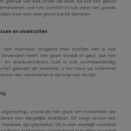
t gebruik van kurk onder de vloer zal ook het geluid
erminderen, wat het comfort in huis weer ten goede
uiden over een zeer groot bereik dempen.
ssen en vloeistoffen
t niet chemisch reageert met stoffen. Het is ook
. Bovendien heeft het geen smaak of geur, dus het
l- en drankcontainers. Kurk is ook vochtbestendig.
u het gebruikt als vloermat, u het risico op schimmel
van niet veranderen in de loop van de tijd.
aag
ke eigenschap, vooral als het gaat om materialen die
eren een dergelijke stabiliteit. Dit zorgt ervoor dat
meubels zijn geplaatst. Dit is een duidelijk voordeel
Goedkope materialen verminderen hun dikte meestal