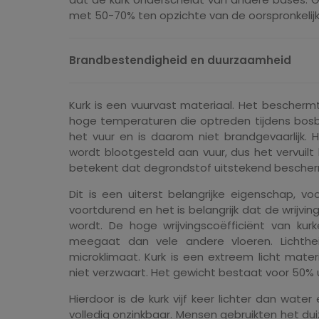
met 50-70% ten opzichte van de oorspronkelij
Brandbestendigheid en duurzaamheid
Kurk is een vuurvast materiaal. Het bescher
hoge temperaturen die optreden tijdens bosb
het vuur en is daarom niet brandgevaarlijk.
wordt blootgesteld aan vuur, dus het vervuilt 
betekent dat degrondstof uitstekend bescherm
Dit is een uiterst belangrijke eigenschap, vo
voortdurend en het is belangrijk dat de wrijvi
wordt. De hoge wrijvingscoëfficiënt van kur
meegaat dan vele andere vloeren. Lichthe
microklimaat. Kurk is een extreem licht mat
niet verzwaart. Het gewicht bestaat voor 50% u
Hierdoor is de kurk vijf keer lichter dan wate
volledig onzinkbaar. Mensen gebruikten het du