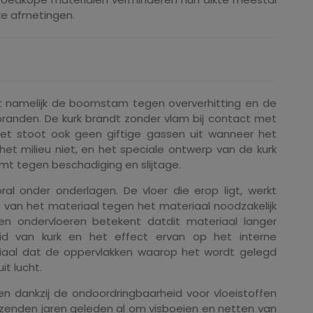
ke afmetingen.
mt namelijk de boomstam tegen oververhitting en de
randen. De kurk brandt zonder vlam bij contact met
 Het stoot ook geen giftige gassen uit wanneer het
het milieu niet, en het speciale ontwerp van de kurk
t tegen beschadiging en slijtage.
oral onder onderlagen. De vloer die erop ligt, werkt
ng van het materiaal tegen het materiaal noodzakelijk
ken ondervloeren betekent datdit materiaal langer
id van kurk en het effect ervan op het interne
eriaal dat de oppervlakken waarop het wordt gelegd
it lucht.
r en dankzij de ondoordringbaarheid voor vloeistoffen
izenden jaren geleden al om visboeien en netten van