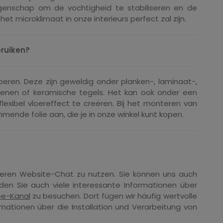
genschap om de vochtigheid te stabiliseren en de
et microklimaat in onze interieurs perfect zal zijn.
bruiken?
loeren. Deze zijn geweldig onder planken-, laminaat-,
tenen of keramische tegels. Het kan ook onder een
xibel vloereffect te creëren. Bij het monteren van
de folie aan, die je in onze winkel kunt kopen.
seren Website-Chat zu nutzen. Sie können uns auch
nden Sie auch viele interessante Informationen über
e-Kanal
zu besuchen. Dort fügen wir häufig wertvolle
rmationen über die Installation und Verarbeitung von