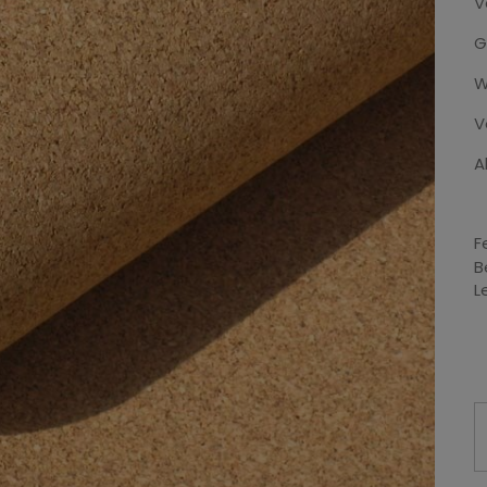
V
G
W
V
A
F
B
L