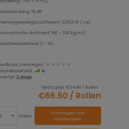
erpakking: 1 rol = 10 m2,
eluiddemping: 19 dB
armtegeleidingscoëfficiënt: 0,053 W / mK,
olumetrische dichtheid: 180 - 200 kg/m3,
bsorbeerbaarheid: 2 - 4%.
eedback toevoegen:
eschikbaarheid:
Is
evertijd:
3 dage
Netto prijs:
€54.96
/ Rollen
€66.50
/ Rollen
toevoegen aan
Rollen
winkelwagen