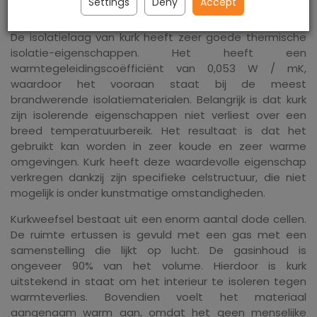
Settings
Deny
Accept
De isolatielaag van kurk heeft zeer goede thermische
isolatie-eigenschappen. Het heeft een
warmtegeleidingscoëfficiënt van 0,053 W / mK,
waardoor het vooraan staat bij de meest
brandwerende isolatiematerialen. Belangrijk is dat kurk
zijn isolerende eigenschappen niet verliest over een
breed temperatuurbereik. Het resultaat is dat het
gebruikt kan worden in zeer koude en zeer warme
omgevingen. Kurk heeft deze waardevolle eigenschap
verkregen dankzij zijn specifieke celstructuur, die niet
mogelijk is onder kunstmatige omstandigheden.
Kurkweefsel bestaat uit een enorm aantal dode cellen.
De ruimte ertussen is gevuld met een gas met een
samenstelling die lijkt op lucht. De gasinhoud is
ongeveer 90% van het volume. Hierdoor is kurk
uitstekend in staat om het interieur te isoleren tegen
warmteverlies. Bovendien voelt het materiaal
aangenaam warm aan, omdat het geen menselijke