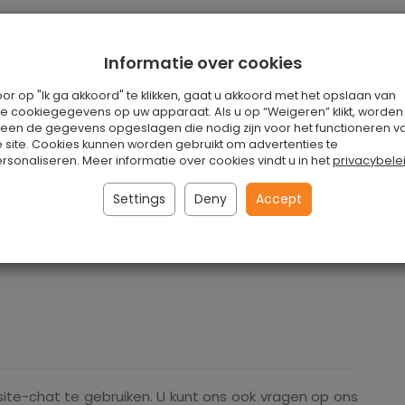
Informatie over cookies
rk die groter, flexibeler en antislip zijn dan gewoon
or op "Ik ga akkoord" te klikken, gaat u akkoord met het opslaan van
i. Onze kurk yoga wedge large is waterdicht. Het is
le cookiegegevens op uw apparaat. Als u op “Weigeren” klikt, worden
amer dan het overeenkomstige composietschuim.
leen de gegevens opgeslagen die nodig zijn voor het functioneren v
 site. Cookies kunnen worden gebruikt om advertenties te
rk gesneden. Ze kunnen tijdens het sporten worden
rsonaliseren. Meer informatie over cookies vindt u in het
privacybele
. De Yoga Wedge Large is gemaakt van natuurlijke,
nde posities om uw voeten en handen nieuw leven in
Settings
Deny
Accept
dte 9cm Hoogte 3 cm Nous raadt aan geen andere
Exercise, Coussins en Blocks.
ite-chat te gebruiken. U kunt ons ook vragen op ons