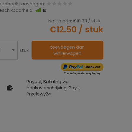
eedback toevoegen:
eschikbaarheid:
Is
Netto prijs:
€10.33
/ stuk
€12.50
/ stuk
toevoegen aan
stuk
winkelwagen
Paypal, Betaling via
bankoverschrijving, PayU,
Przelewy24