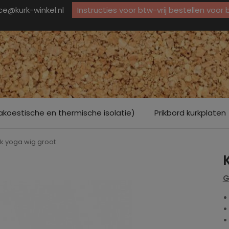
ice@kurk-winkel.nl
Instructies voor btw-vrij bestellen voor
akoestische en thermische isolatie)
Prikbord kurkplaten
k yoga wig groot
G