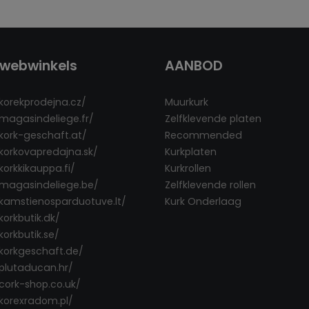
webwinkels
AANBOD
/korekprodejna.cz/
Muurkurk
/magasindeliege.fr/
Zelfklevende platen
/kork-geschaft.at/
Recommended
/korkovapredajna.sk/
Kurkplaten
korkkikauppa.fi/
Kurkrollen
/magasindeliege.be/
Zelfklevende rollen
/kamstienosparduotuve.lt/
Kurk Onderlaag
korkbutik.dk/
korkbutik.se/
/korkgeschaft.de/
/plutaducan.hr/
/cork-shop.co.uk/
/korexradom.pl/