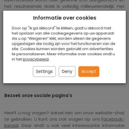
het resulterende doek is volledig milieuvriendelijk. Het
lijkt qua eigenschappen op natuurlijk leer.
Informatie over cookies
Het is een ecologisch vriendelijk materiaal dat zonder
Door op "Ik ga akkoord" te klikken, gaat u akkoord met
het gebruik van chemicaliën wordt geproduceerd. Alle
het opslaan van alle cookiegegevens op uw apparaat.
patronen zijn origineel en hebben een uniek ontwerp. De
Als u op “Weigeren” klikt, worden alleen de gegevens
grondstof wordt gekenmerkt door zijn sterkte en
opgeslagen die nodig zijn voor het functioneren van de
extreme duurzaamheid, waardoor het gemakkelijk vorm
site. Cookies kunnen worden gebruikt om advertenties
te personaliseren. Meer informatie over cookies vindt u
te geven is. Kan gemakkelijk op elke thuismachine
in het
privacybeleid
.
worden genaaid. Het is flexibel en gemakkelijk te snijden
zonder te rafelen.
Settings
Deny
Accept
Stof breedte: 0,7 m
Bezoek onze sociale pagina's
Heeft u nog vragen? Aarzel niet om onze website-chat
te gebruiken. U kunt ons ook vragen op ons
Facebook-
kanaal
. Daar vindt u ook veel interessante informatie