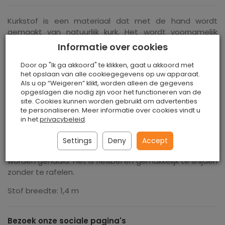
Kurkstof is een materiaal dat met de hand wordt
gemaakt van natuurlijk kurk. Het wordt voornamelijk
gebruikt voor de productie van fournituren. Het
Informatie over cookies
kurkmateriaal wordt over gewone stof aangebracht en
het resulterende doek is volledig milieuvriendelijk. Het
Door op "Ik ga akkoord" te klikken, gaat u akkoord met
het opslaan van alle cookiegegevens op uw apparaat.
lijkt qua eigenschappen op natuurlijk leer.
Als u op “Weigeren” klikt, worden alleen de gegevens
opgeslagen die nodig zijn voor het functioneren van de
Het is een ecologisch vriendelijk materiaal dat zonder
site. Cookies kunnen worden gebruikt om advertenties
het gebruik van chemicaliën wordt geproduceerd. Alle
te personaliseren. Meer informatie over cookies vindt u
patronen zijn origineel en hebben een uniek ontwerp. De
in het
privacybeleid
.
grondstof wordt gekenmerkt door zijn sterkte en
extreme duurzaamheid, waardoor het gemakkelijk vorm
Settings
Deny
Accept
te geven is. Kan gemakkelijk op elke thuismachine
worden genaaid. Het is flexibel en gemakkelijk te snijden
zonder te rafelen.
Stof breedte: 1,4 m
Bezoek onze sociale pagina's