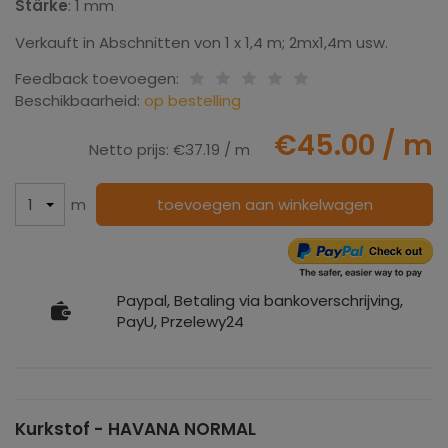
Stärke
: 1 mm
Verkauft in Abschnitten von 1 x 1,4 m; 2mx1,4m usw.
Feedback toevoegen:
Beschikbaarheid:
op bestelling
€45.00
/ m
Netto prijs:
€37.19
/ m
m
toevoegen aan winkelwagen
Paypal, Betaling via bankoverschrijving,
PayU, Przelewy24
Kurkstof - HAVANA NORMAL