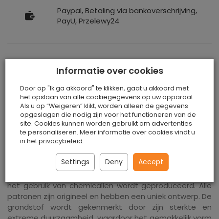
Paypal, Betaling via bankoverschrijving,
PayU, Przelewy24
Informatie over cookies
Kurkstof - MOSAIC
Door op "Ik ga akkoord" te klikken, gaat u akkoord met
het opslaan van alle cookiegegevens op uw apparaat.
Kurkstof is een materiaal dat met de hand wordt
Als u op “Weigeren” klikt, worden alleen de gegevens
gemaakt van natuurlijk kurk. Het wordt voornamelijk
opgeslagen die nodig zijn voor het functioneren van de
site. Cookies kunnen worden gebruikt om advertenties
gebruikt voor de productie van fournituren. Het
te personaliseren. Meer informatie over cookies vindt u
kurkmateriaal wordt over gewone stof aangebracht en
in het
privacybeleid
.
het resulterende doek is volledig milieuvriendelijk. Het
lijkt qua eigenschappen op natuurlijk leer.
Settings
Deny
Accept
Het is een ecologisch vriendelijk materiaal dat zonder
het gebruik van chemicaliën wordt geproduceerd. Alle
patronen zijn origineel en hebben een uniek ontwerp. De
grondstof wordt gekenmerkt door zijn sterkte en
extreme duurzaamheid, waardoor het gemakkelijk vorm