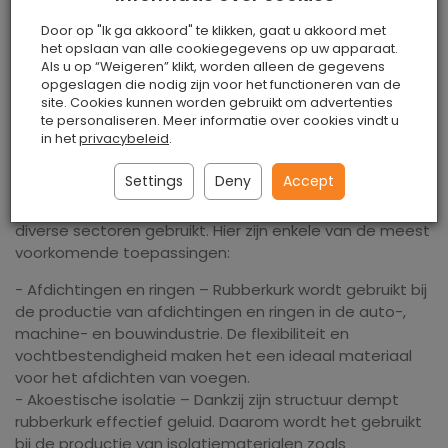
flexibele, vochtbestendige eigenschappen en een
Door op "Ik ga akkoord" te klikken, gaat u akkoord met
hoge mechanische sterkte. Rubberkurk wordt gebruikt
het opslaan van alle cookiegegevens op uw apparaat.
in diverse industrieën, zoals de auto-industrie, de bouw,
Als u op “Weigeren” klikt, worden alleen de gegevens
de productie van ringen en pakkingen, en in de
opgeslagen die nodig zijn voor het functioneren van de
site. Cookies kunnen worden gebruikt om advertenties
schoenenindustrie. Door rubber en kurk te combineren,
te personaliseren. Meer informatie over cookies vindt u
combineert rubberkurk de eigenschappen van beide
in het
privacybeleid
.
materialen: flexibiliteit, slijtvastheid en thermische en
akoestische isolatie.
Settings
Deny
Accept
Dankzij zijn unieke eigenschappen wordt rubberkurk in
diverse sectoren gebruikt. Hier zijn enkele van de meest
voorkomende toepassingen:
- Afdichtingen en ringen – Rubberkurk wordt gebruikt bij
de productie van afdichtingen en ringen in de auto-,
machine- en bouwindustrie. De flexibiliteit en
vochtbestendigheid maken het een ideaal materiaal
voor het afdichten van voegen.
- Akoestische isolatie – Dankzij zijn structuur dempt
rubberkurk effectief geluid. Daarom wordt het gebruikt
bij de productie van isolatiematerialen zoals