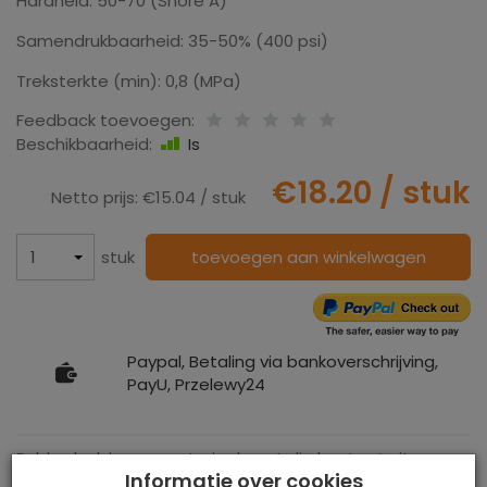
Hardheid: 50-70 (Shore A)
Samendrukbaarheid: 35-50% (400 psi)
Treksterkte (min): 0,8 (MPa)
Feedback toevoegen:
Beschikbaarheid:
Is
€18.20
/ stuk
Netto prijs:
€15.04
/ stuk
stuk
toevoegen aan winkelwagen
Paypal, Betaling via bankoverschrijving,
PayU, Przelewy24
Rubberkurk is een materiaalsoort die bestaat uit een
Informatie over cookies
mengsel van kurk en rubber. Het is een composiet met