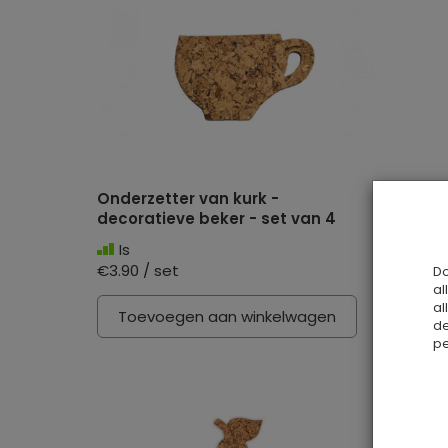
Onderzetter van kurk -
Kurkma
decoratieve beker - set van 4
decor
Is
Is
€3.90 / set
€5.90 /
Do
al
al
Toevoegen aan winkelwagen
Toev
de
pe