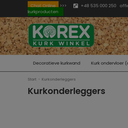
Chat Online
>>>
+48 535 000 250
off
kurkproducten
Decoratieve kurkwand
Kurk ondervloer (
Start
Kurkonderleggers
Kurkonderleggers