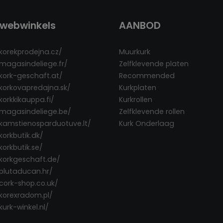
webwinkels
AANBOD
/korekprodejna.cz/
Muurkurk
/magasindeliege.fr/
Zelfklevende platen
/kork-geschaft.at/
Recommended
/korkovapredajna.sk/
Kurkplaten
korkkikauppa.fi/
Kurkrollen
/magasindeliege.be/
Zelfklevende rollen
/kamstienosparduotuve.lt/
Kurk Onderlaag
korkbutik.dk/
korkbutik.se/
/korkgeschaft.de/
/plutaducan.hr/
/cork-shop.co.uk/
/korexradom.pl/
kurk-winkel.nl/