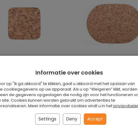
t Medium vierkant 20 cm
Grote ovale kurkmat 40/3
decor-set van 4 stuks
Informatie over cookies
Is
 set
€13.50 / set
or op "Ik ga akkoord" te klikken, gaat u akkoord met het opslaan van
le cookiegegevens op uw apparaat. Als u op “Weigeren” klikt, worden
leen de gegevens opgeslagen die nodig zijn voor het functioneren v
oegen aan winkelwagen
Toevoegen aan winkelwa
 site. Cookies kunnen worden gebruikt om advertenties te
rsonaliseren. Meer informatie over cookies vindt u in het
privacybele
Settings
Deny
Accept