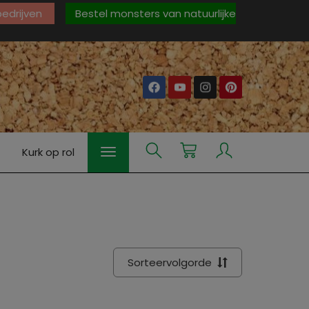
 bedrijven
Bestel monsters van natuurlijke
Kurk op rol
Sorteervolgorde