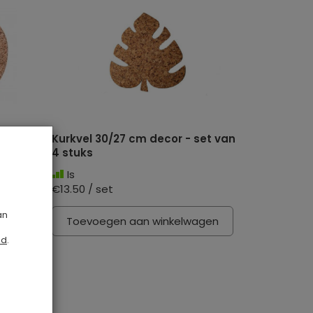
0 cm
Kurkvel 30/27 cm decor - set van
4 stuks
Is
€13.50 / set
an
gen
Toevoegen aan winkelwagen
id
.