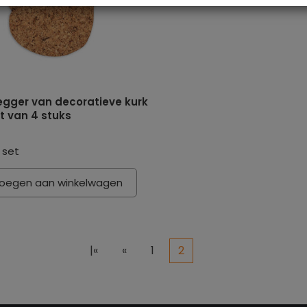
egger van decoratieve kurk
et van 4 stuks
 set
oegen aan winkelwagen
|«
«
1
2