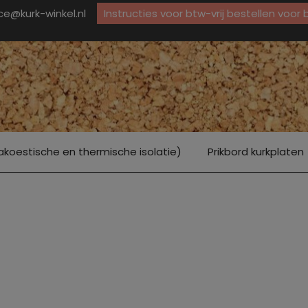
ice@kurk-winkel.nl
Instructies voor btw-vrij bestellen voor
akoestische en thermische isolatie)
Prikbord kurkplaten