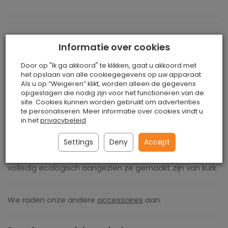
Informatie over cookies
Dop van natuurkurk
Door op "Ik ga akkoord" te klikken, gaat u akkoord met
het opslaan van alle cookiegegevens op uw apparaat.
Een elegante dop van natuurkurk - stijlvol, natuurlijk en
Als u op “Weigeren” klikt, worden alleen de gegevens
vochtbestendig. Laat uw vrienden en familie zien dat u
opgeslagen die nodig zijn voor het functioneren van de
milieubewust bent en geïnteresseerd bent in ecologie.
site. Cookies kunnen worden gebruikt om advertenties
We omringen ons allemaal graag met mooie
te personaliseren. Meer informatie over cookies vindt u
in het
privacybeleid
.
accessoires. Hier vindt u een breed scala aan
handtassen, portemonnees en andere kleine artikelen
Settings
Deny
Accept
die uitsluitend zijn gemaakt van natuurlijke
kurkmaterialen. De toevoegingen zijn absoluut uniek en
volledig ecologisch aangezien ze gemaakt zijn van kurk.
We raden onze andere
accessoires
aan.