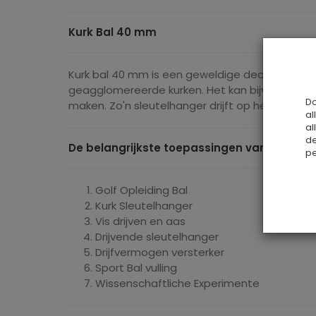
Kurk Bal 40 mm
Kurk bal 40 mm is een geweldige decoratie voor e
geagglomereerde kurken. Het kan bijvoorbeeld
Do
maken. Zo'n sleutelhanger drijft op het water al
al
al
de
De belangrijkste toepassingen van kurk ball
pe
Golf Opleiding Bal
Kurk Sleutelhanger
Vis drijven en aas
Drijvende sleutelhanger
Drijfvermogen versterker
Sport Bal vulling
Wissenschaftliche Experimente