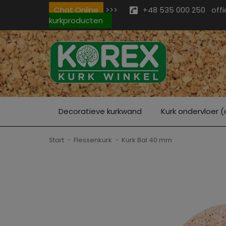
Chat Online
>>>
+48 535 000 250
off
kurkproducten
Decoratieve kurkwand
Kurk ondervloer (
Start
Flessenkurk
Kurk Bal 40 mm