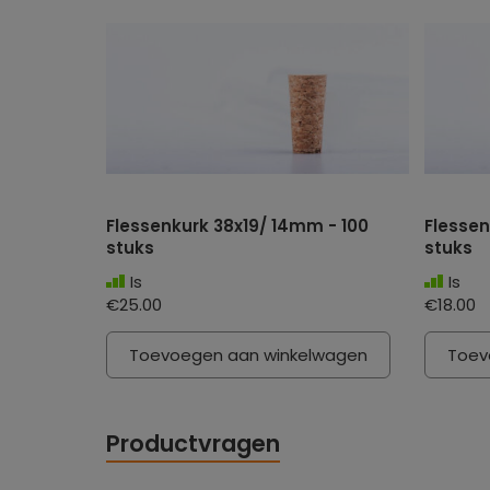
Flessenkurk 38x19/ 14mm - 100
Flessen
stuks
stuks
Is
Is
€25.00
€18.00
Toevoegen aan winkelwagen
Toev
Productvragen