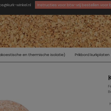
ice@kurk-winkel.nl
Instructies voor btw-vrij bestellen voor
akoestische en thermische isolatie)
Prikbord kurkplaten
F
B