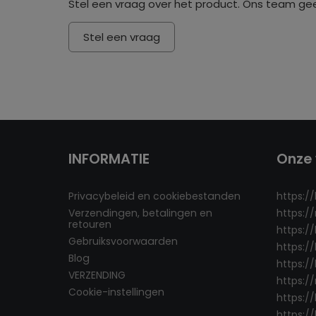
Stel een vraag over het product. Ons team ge
Stel een vraag
INFORMATIE
Onze 
Privacybeleid en cookiebestanden
https:/
Verzendingen, betalingen en
https:/
retouren
https:/
Gebruiksvoorwaarden
https:/
Blog
https://
VERZENDING
https:/
Cookie-instellingen
https:/
https://