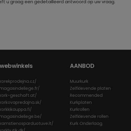
eft u graag een gedetailleerd antwoord op uw vraag.
webwinkels
AANBOD
/korekprodejna.cz/
Muurkurk
/magasindeliege.fr/
Zelfklevende platen
/kork-geschaft.at/
Recommended
/korkovapredajna.sk/
Kurkplaten
korkkikauppa.fi/
Kurkrollen
/magasindeliege.be/
Zelfklevende rollen
/kamstienosparduotuve.lt/
Kurk Onderlaag
korkbutik.dk/