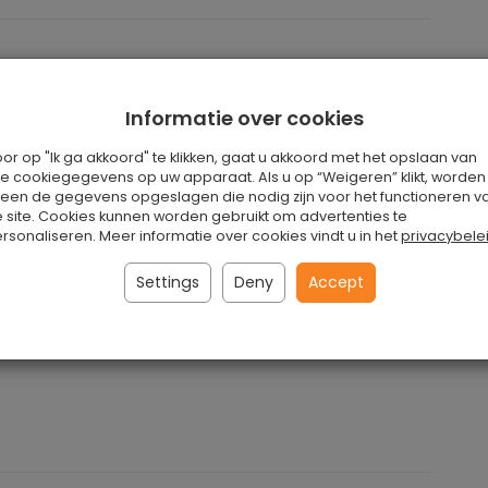
lk interieur. Het bestaat uit fijnkorrelige
Informatie over cookies
 worden gebruikt om interessante sleutelhangers te
or op "Ik ga akkoord" te klikken, gaat u akkoord met het opslaan van
s de sleutels erin gaan.
le cookiegegevens op uw apparaat. Als u op “Weigeren” klikt, worden
leen de gegevens opgeslagen die nodig zijn voor het functioneren v
 site. Cookies kunnen worden gebruikt om advertenties te
en zijn:
rsonaliseren. Meer informatie over cookies vindt u in het
privacybele
Settings
Deny
Accept