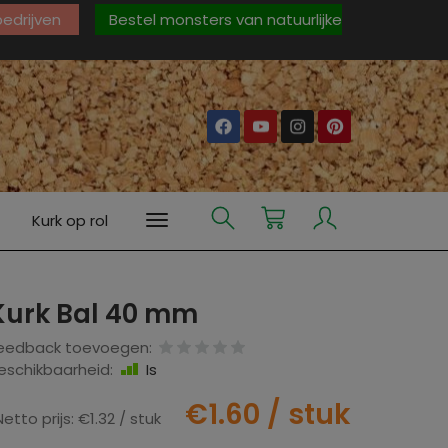
 bedrijven
Bestel monsters van natuurlijke
Kurk op rol
Kurk Bal 40 mm
eedback toevoegen:
eschikbaarheid:
Is
€1.60
/ stuk
Netto prijs:
€1.32
/ stuk